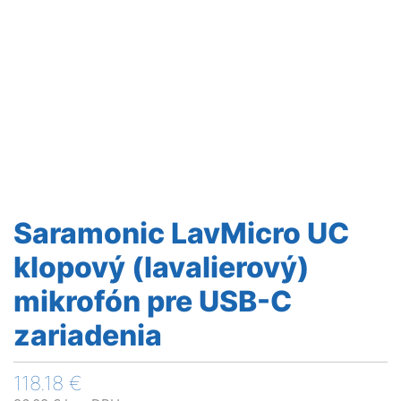
Saramonic LavMicro UC
klopový (lavalierový)
mikrofón pre USB-C
zariadenia
118.18
€