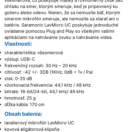
všesmerová, čo poskytuje hladký a rovnomerný zvuk bez
ohľadu na smer, ktorým smeruje, keď je pripevnený ku
golieru alebo odevu.
Nielen, že sa nemusíte báť, ktorým
smerom mikrofón smeruje, ale nemusíte sa starať ani o
batérie.
Saramonic
LavMicro UC poskytuje jednoduché
ovládanie pomocou Plug and Play so všetkými vašimi
aplikáciami na nahrávanie zvuku a nahrávanie videa.
Vlastnosti:
charakteristika: všesmerová
výstup: USB-C
frekvenčný rozsah: 30 Hz – 20 kHz
citlivosť: -42 +/- 3DB (1KHz, 0dB = 1v / Pa)
zisk: 0-35 dB
vzorkovacia frekvencia: 44,1 kHz / 48 kHz
bitrate: 16-bit/24-bit, 44,1 kHz/ 48 kHz
hmotnosť: 25 g
dĺžka kábla: 170 cm
Obsah balenia:
lavalierový mikrofón LavMicro UC
kovová aligátorová klipsňa