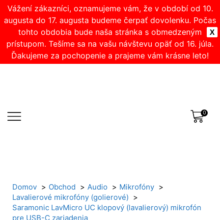
Vážení zákazníci, oznamujeme vám, že v období od 10.
augusta do 17. augusta budeme čerpať dovolenku. Počas
tohto obdobia bude naša stránka s obmedzeným
X
prístupom. Tešíme sa na vašu návštevu opäť od 16. júla.
Ďakujeme za pochopenie a prajeme vám krásne leto!
0
Domov
Obchod
Audio
Mikrofóny
Lavalierové mikrofóny (golierové)
Saramonic LavMicro UC klopový (lavalierový) mikrofón
pre USB-C zariadenia