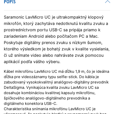
POPIS
Saramonic LavMicro UC je ultrakompaktný klopový
mikrofón, ktorý zachytáva nedotknutú kvalitu zvuku a
prostredníctvom portu USB-C sa pripája priamo k
zariadeniam Android alebo počítačom PC a Mac.
Poskytuje digitálny prenos zvuku s nízkym šumom,
ktorého výsledkom je bohatý zvuk v kvalite vysielania,
či už snímate video alebo nahrávate zvuk pomocou
aplikácií podľa vášho výberu.
Kábel mikrofónu LavMicro UC má dĺžku 1,9 m, čo je ideálna
dĺžka pre videozáznamy typu selfie-stick
.
Do kábla je
zabudovaný vysokokvalitný analógovo-digitálny prevodník
DeltaSigma.
Vynikajúca kvalita zvuku LavMicro UC sa
dosahuje kombináciou kvalitnej kapsuly mikrofónu,
špičkového analógovo-digitálneho prevodníka a
digitálneho konektora USB-C.
Charakteristika snímania mikrofónu LavMicro UC je