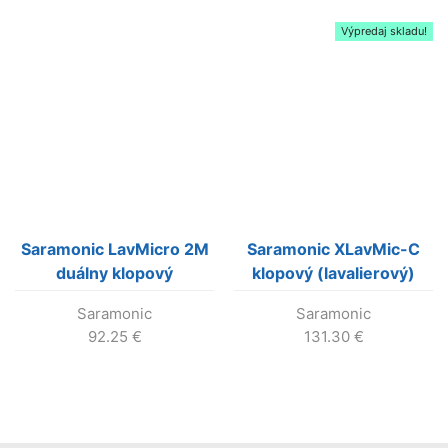
Výpredaj skladu!
Saramonic LavMicro 2M
Saramonic XLavMic-C
duálny klopový
klopový (lavalierový)
(lavalierový) mikrofón
mikrofón s XLR so
Saramonic
Saramonic
pre DSLR a smartfóny
kardioidnou
92.25
€
131.30
€
charakteristikou