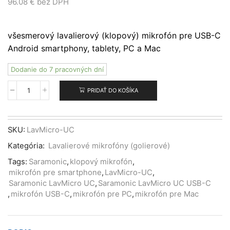
96.08
€
bez DPH
všesmerový lavalierový (klopový) mikrofón pre USB-C
Android smartphony, tablety, PC a Mac
Dodanie do 7 pracovných dní
PRIDAŤ DO KOŠÍKA
množstvo
Saramonic
LavMicro
UC
SKU:
LavMicro-UC
klopový
Kategória:
Lavalierové mikrofóny (golierové)
(lavalierový)
mikrofón
Tags:
Saramonic
,
klopový mikrofón
,
pre
mikrofón pre smartphone
,
LavMicro-UC
,
USB-
Saramonic LavMicro UC
,
Saramonic LavMicro UC USB-C
C
,
mikrofón USB-C
,
mikrofón pre PC
,
mikrofón pre Mac
zariadenia