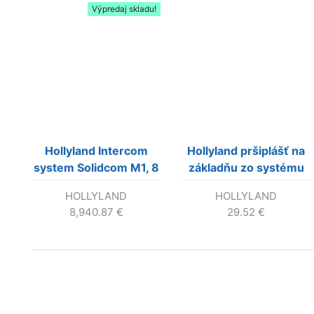
Výpredaj skladu!
Hollyland Intercom
Hollyland pršiplášť na
system Solidcom M1, 8
základňu zo systému
beltpacks
Solidcom M1
HOLLYLAND
HOLLYLAND
8,940.87
€
29.52
€