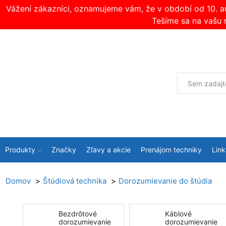
Vážení zákazníci, oznamujeme vám, že v období od 10. 
Tešíme sa na vašu 
Produkty
Značky
Zľavy a akcie
Prenájom techniky
Link
Domov
Štúdiová technika
Dorozumievanie do štúdia
Bezdrôtové
Káblové
dorozumievanie
dorozumievanie