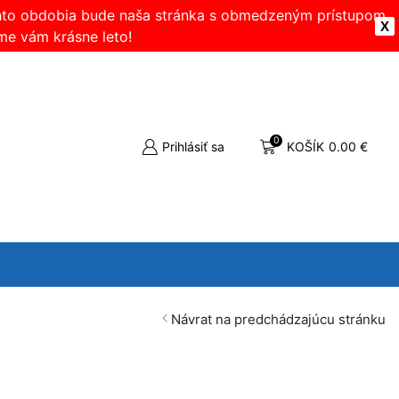
ohto obdobia bude naša stránka s obmedzeným prístupom.
X
me vám krásne leto!
0
Prihlásiť sa
KOŠÍK
0.00
€
Návrat na predchádzajúcu stránku