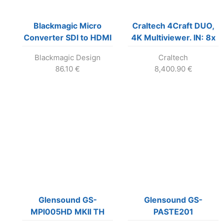
Blackmagic Micro
Craltech 4Craft DUO,
Converter SDI to HDMI
4K Multiviewer. IN: 8x
3G so zdrojom
12G/6G/HD-SDI, OUT:
Blackmagic Design
Craltech
1x 4K HDMI & 2x
86.10
€
8,400.90
€
3G/HD-SDI
Glensound GS-
Glensound GS-
MPI005HD MKII TH
PASTE201