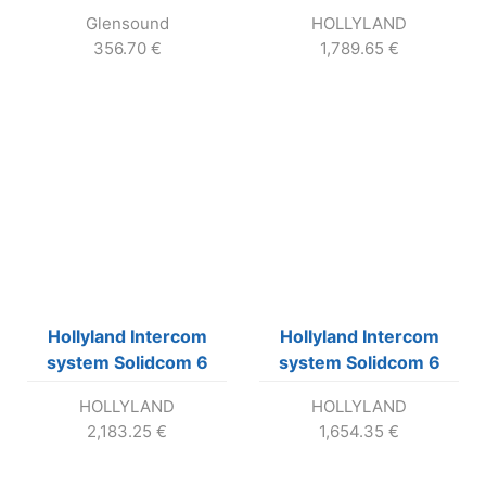
krabici bez kufra.
Glensound
HOLLYLAND
356.70
€
1,789.65
€
Hollyland Intercom
Hollyland Intercom
system Solidcom 6
system Solidcom 6
headsetov v
headsetov včítane
HOLLYLAND
HOLLYLAND
prenosnom kufri. S
prenosného kufra.
2,183.25
€
1,654.35
€
funkciou Aktiv Noise