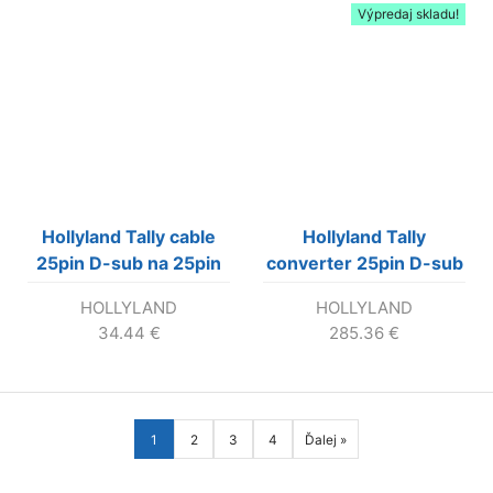
Výpredaj skladu!
Hollyland Tally cable
Hollyland Tally
25pin D-sub na 25pin
converter 25pin D-sub
D-sub
na USB
HOLLYLAND
HOLLYLAND
34.44
€
285.36
€
1
2
3
4
Ďalej »