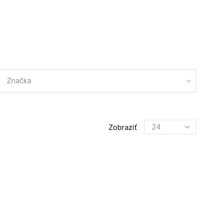
Značka
Products
Zobraziť
per
page