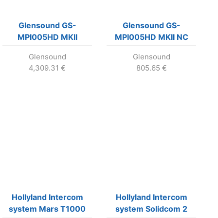
Glensound GS-
Glensound GS-
MPI005HD MKII
MPI005HD MKII NC
4G/LTE telefónny
Dante/AES67 modul
Glensound
Glensound
hybrid s 2x modulom
4,309.31
€
805.65
€
Hollyland Intercom
Hollyland Intercom
system Mars T1000
system Solidcom 2