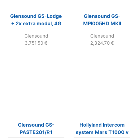
Glensound GS-Lodge
Glensound GS-
+ 2x extra modul, 4G
MPI005HD MKII
telefónny hybrid (bez
4G/LTE telefónny
Glensound
Glensound
potreby 3G)
hybrid s 1x modulom
3,751.50
€
2,324.70
€
Glensound GS-
Hollyland Intercom
PASTE201/R1
system Mars T1000 v