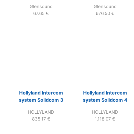
telefónny handset
Glensound
Glensound
67.65
€
676.50
€
Hollyland Intercom
Hollyland Intercom
system Solidcom 3
system Solidcom 4
headsetov.
headsetov včítane
HOLLYLAND
HOLLYLAND
prenosného kufra.
835.17
€
1,118.07
€