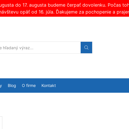
augusta do 17. augusta budeme čerpať dovolenku. Počas t
návštevu opäť od 16. júla. Ďakujeme za pochopenie a praje
Search
input
y
Blog
O firme
Kontakt