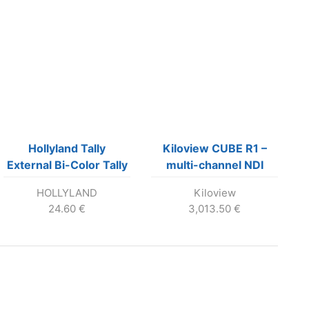
Hollyland Tally
Kiloview CUBE R1 –
External Bi-Color Tally
multi-channel NDI
Lamp Kit
video recording
HOLLYLAND
Kiloview
24.60
€
3,013.50
€