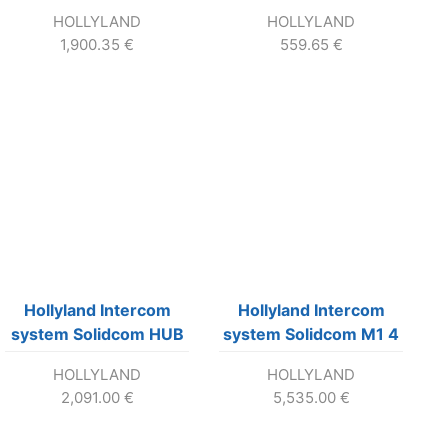
včítane prenosného
headsetov.
HOLLYLAND
HOLLYLAND
kufra.
1,900.35
€
559.65
€
Hollyland Intercom
Hollyland Intercom
system Solidcom HUB
system Solidcom M1 4
Base – základňa.
beltpacks
HOLLYLAND
HOLLYLAND
2,091.00
€
5,535.00
€