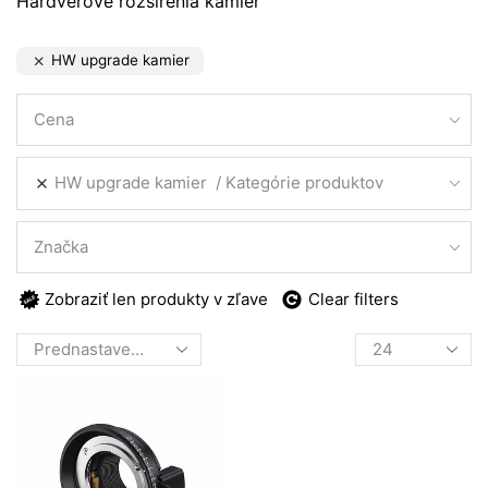
Hardvérové rozšírenia kamier
HW upgrade kamier
Cena
HW upgrade kamier
Kategórie produktov
Značka
Zobraziť len produkty v zľave
Clear filters
Products
per
page