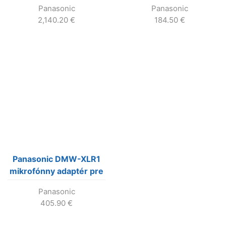
Panasonic
Panasonic
2,140.20
€
184.50
€
Panasonic DMW-XLR1
mikrofónny adaptér pre
LUMIX GH5 a GH5S
Panasonic
405.90
€