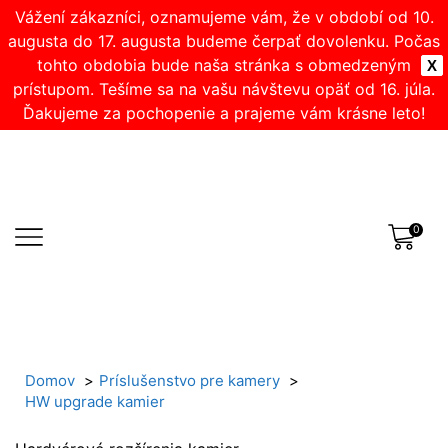
Vážení zákazníci, oznamujeme vám, že v období od 10.
augusta do 17. augusta budeme čerpať dovolenku. Počas
tohto obdobia bude naša stránka s obmedzeným
X
prístupom. Tešíme sa na vašu návštevu opäť od 16. júla.
Ďakujeme za pochopenie a prajeme vám krásne leto!
0
Domov
Príslušenstvo pre kamery
HW upgrade kamier