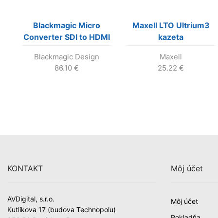
Blackmagic Micro
Maxell LTO Ultrium3
Converter SDI to HDMI
kazeta
3G so zdrojom
Blackmagic Design
Maxell
86.10
€
25.22
€
KONTAKT
Môj účet
AVDigital, s.r.o.
Môj účet
Kutlíkova 17 (budova Technopolu)
Pokladňa