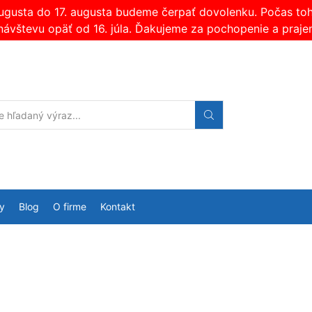
augusta do 17. augusta budeme čerpať dovolenku. Počas t
návštevu opäť od 16. júla. Ďakujeme za pochopenie a praje
Search
input
y
Blog
O firme
Kontakt