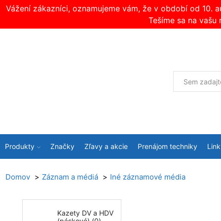
Vážení zákazníci, oznamujeme vám, že v období od 10. 
Tešíme sa na vašu 
Produkty
Značky
Zľavy a akcie
Prenájom techniky
Link
Domov
Záznam a médiá
Iné záznamové média
Kazety DV a HDV
(páskové) (0)