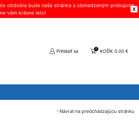
ohto obdobia bude naša stránka s obmedzeným prístupom.
X
me vám krásne leto!
0
Prihlásiť sa
KOŠÍK
0.00
€
Návrat na predchádzajúcu stránku