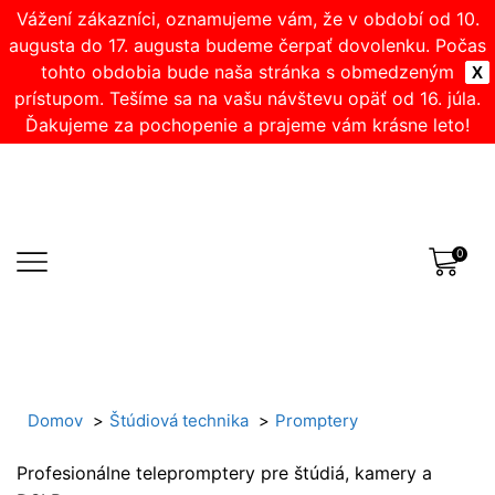
Vážení zákazníci, oznamujeme vám, že v období od 10.
augusta do 17. augusta budeme čerpať dovolenku. Počas
tohto obdobia bude naša stránka s obmedzeným
X
prístupom. Tešíme sa na vašu návštevu opäť od 16. júla.
Ďakujeme za pochopenie a prajeme vám krásne leto!
0
Domov
Štúdiová technika
Promptery
Profesionálne telepromptery pre štúdiá, kamery a