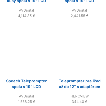
kusy spolu s 19″ LCD
spolu s 19″ LCD
monitormi, 300 nitov,
monitor, 1000 nitov,
AVDigital
AVDigital
HDMI/VGA
HDMI/VGA
4,114.35
€
2,441.55
€
Speech Teleprompter
Teleprompter pre iPad
spolu s 19″ LCD
až do 12″ s adaptérom
monitor, 300 nitov,
aj pre telefóny. Balenie
AVDigital
HEROVIEW
HDMI/VGA
v krabici.
1,568.25
€
344.40
€