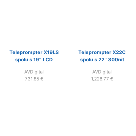
Teleprompter X19LS
Teleprompter X22C
spolu s 19″ LCD
spolu s 22″ 300nit
monitor, 300 nitov,
monitorom
AVDigital
AVDigital
HDMI/VGA
731.85
€
1,228.77
€