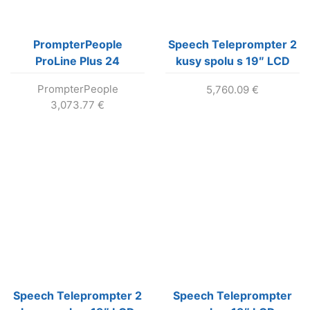
PrompterPeople
Speech Teleprompter 2
ProLine Plus 24
kusy spolu s 19″ LCD
teleprompter s 24″ LCD
monitormi, 1000 nitov,
PrompterPeople
5,760.09
€
(400 nit)
HDMI/VGA
3,073.77
€
Speech Teleprompter 2
Speech Teleprompter