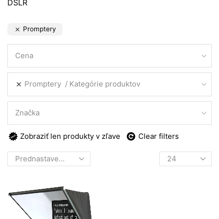
DSLR
Promptery
Cena
Promptery
Kategórie produktov
Značka
Zobraziť len produkty v zľave
Clear filters
Products
per
page