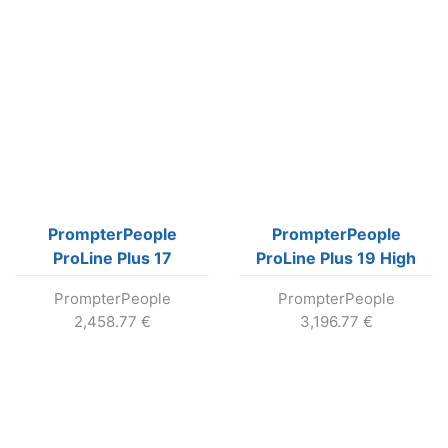
PrompterPeople
PrompterPeople
ProLine Plus 17
ProLine Plus 19 High
teleprompter so 17″
Bright teleprompter s
PrompterPeople
PrompterPeople
LCD (400 nit)
19″ LCD (1000 nit)
2,458.77
€
3,196.77
€