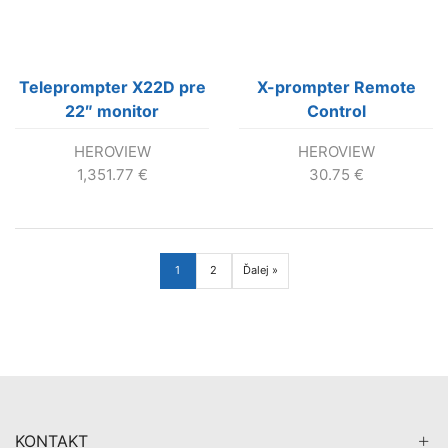
Teleprompter X22D pre
X-prompter Remote
22″ monitor
Control
HEROVIEW
HEROVIEW
1,351.77
€
30.75
€
1
2
Ďalej »
KONTAKT