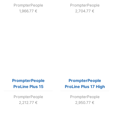
teleprompter s 12″ LCD
Bright teleprompter s
PrompterPeople
PrompterPeople
(400 nit)
15″ LCD (1000 nit)
1,966.77
€
2,704.77
€
PrompterPeople
PrompterPeople
ProLine Plus 15
ProLine Plus 17 High
teleprompter s 15″ LCD
Bright teleprompter so
PrompterPeople
PrompterPeople
(400 nit)
17″ LCD (1000 nit)
2,212.77
€
2,950.77
€