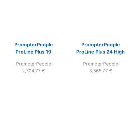
PrompterPeople
PrompterPeople
ProLine Plus 19
ProLine Plus 24 High
teleprompter s 19″ LCD
Bright teleprompter s
PrompterPeople
PrompterPeople
(400 nit)
24″ LCD (1000 nit)
2,704.77
€
3,565.77
€