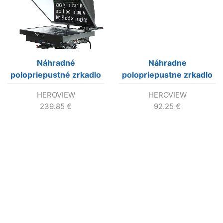
Náhradné
Náhradne
polopriepustné zrkadlo
polopriepustne zrkadlo
pre Teleprompter X19D
pre Teleprompter X19D
HEROVIEW
HEROVIEW
19″ Brodcast kvalita
19″ štandard
239.85
€
92.25
€
60/40
kvalita70/30