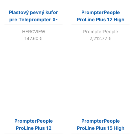
Plastový pevný kufor
PrompterPeople
pre Teleprompter X-
ProLine Plus 12 High
iPad12
Bright teleprompter s
HEROVIEW
PrompterPeople
12″ LCD (1000 nit)
147.60
€
2,212.77
€
PrompterPeople
PrompterPeople
ProLine Plus 12
ProLine Plus 15 High