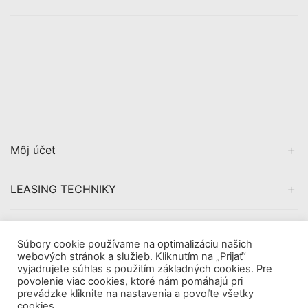
Môj účet
LEASING TECHNIKY
CERTIFIKÁCIA
Súbory cookie používame na optimalizáciu našich
webových stránok a služieb. Kliknutím na „Prijať“
vyjadrujete súhlas s použitím základných cookies. Pre
povolenie viac cookies, ktoré nám pomáhajú pri
prevádzke kliknite na nastavenia a povoľte všetky
Copyright © 2019
AVDigital, s.r.o.
. All Rights Reserved.
cookies.