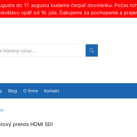
augusta do 17. augusta budeme čerpať dovolenku. Počas t
návštevu opäť od 16. júla. Ďakujeme za pochopenie a praje
Search
input
y
Blog
O firme
Kontakt
lu
rôtový prenos HDMI SDI