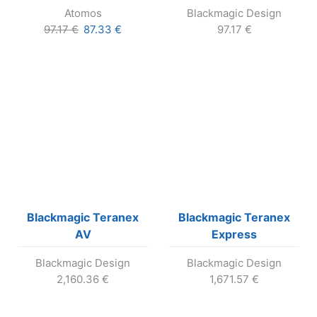
3.0
BiDirectional SDI/HDMI
Atomos
Blackmagic Design
3G so zdrojom
Pôvodná
Aktuálna
97.17
€
87.33
€
97.17
€
cena
cena
bola:
je:
97.17 €.
87.33 €.
Blackmagic Teranex
Blackmagic Teranex
AV
Express
Blackmagic Design
Blackmagic Design
2,160.36
€
1,671.57
€