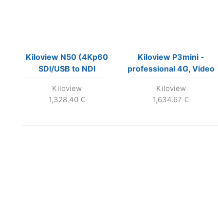
Kiloview N50 (4Kp60
Kiloview P3mini -
SDI/USB to NDI
professional 4G, Video
Encoder/Decoder)
Encoder for Outdoor
Kiloview
Kiloview
broadcast, WiFi &
1,328.40
€
1,634.67
€
Ethernet