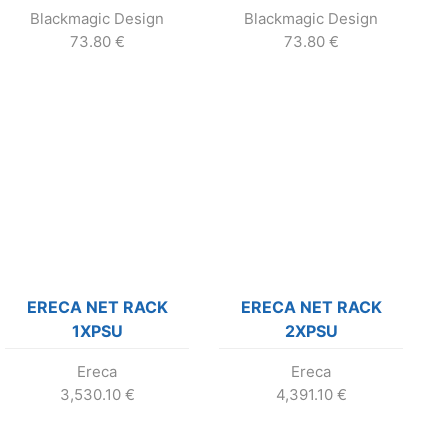
3G bez zdroja
3G bez zdroja
Blackmagic Design
Blackmagic Design
73.80
€
73.80
€
ERECA NET RACK
ERECA NET RACK
1XPSU
2XPSU
Ereca
Ereca
3,530.10
€
4,391.10
€