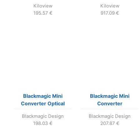
(max. 4 moduly do
(max. 4 moduly do
Kiloview
Kiloview
jedneho P3)
jedneho P3)
195.57
€
917.09
€
Blackmagic Mini
Blackmagic Mini
Converter Optical
Converter
Fiber 12G
UpDownCross HD
Blackmagic Design
Blackmagic Design
198.03
€
207.87
€