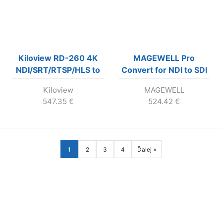
Kiloview RD-260 4K
MAGEWELL Pro
NDI/SRT/RTSP/HLS to
Convert for NDI to SDI
SDI/HDMI
Kiloview
MAGEWELL
decoder/multiviewer)
547.35
€
524.42
€
1
2
3
4
Ďalej »