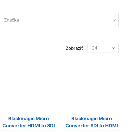
Značka
Products
Zobraziť
per
page
Blackmagic Micro
Blackmagic Micro
Converter HDMI to SDI
Converter SDI to HDMI