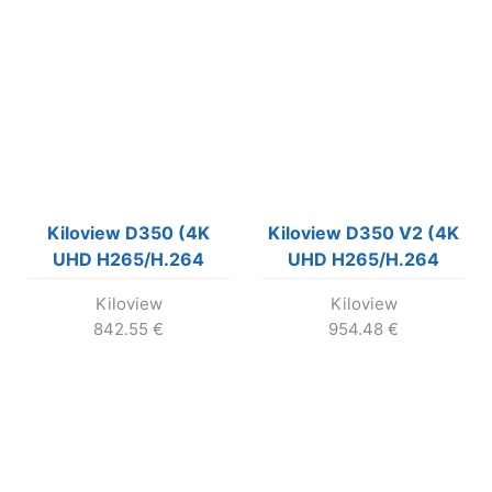
Kiloview D350 (4K
Kiloview D350 V2 (4K
UHD H265/H.264
UHD H265/H.264
Video Decoder)
Video Decoder)
Kiloview
Kiloview
842.55
€
954.48
€