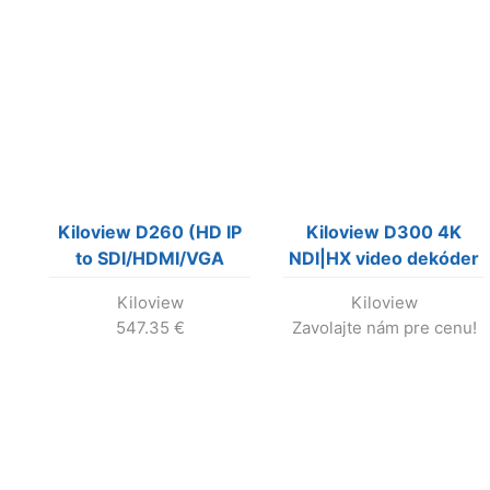
Kiloview D260 (HD IP
Kiloview D300 4K
to SDI/HDMI/VGA
NDI|HX video dekóder
Video Decoder)
do SDI a HDMI
Kiloview
Kiloview
547.35
€
Zavolajte nám pre cenu!