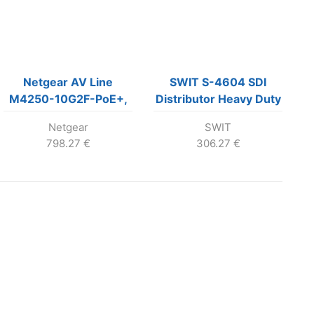
Netgear AV Line
SWIT S-4604 SDI
M4250-10G2F-PoE+,
Distributor Heavy Duty
10x1Gbit,
Netgear
SWIT
2×1Gbit/2xSFP, PoE+
798.27
€
306.27
€
125W, L3
spravovateľný