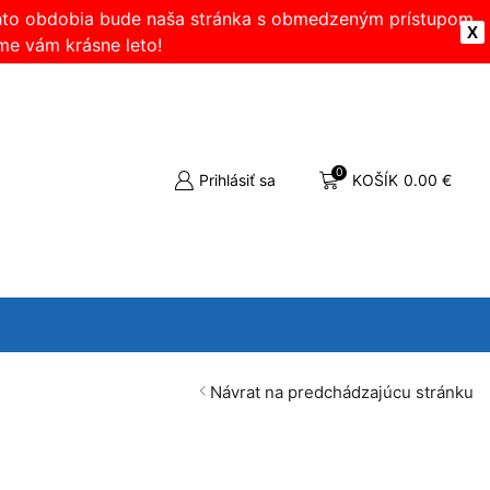
ohto obdobia bude naša stránka s obmedzeným prístupom.
X
me vám krásne leto!
0
Prihlásiť sa
KOŠÍK
0.00
€
Návrat na predchádzajúcu stránku