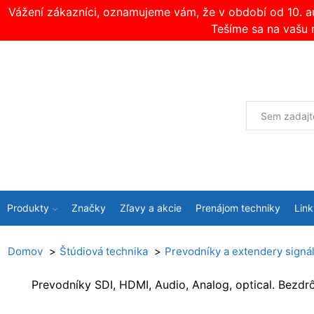
Vážení zákazníci, oznamujeme vám, že v období od 10. 
Tešíme sa na vašu 
Produkty
Značky
Zľavy a akcie
Prenájom techniky
Link
Domov
Štúdiová technika
Prevodníky a extendery signá
Prevodníky SDI, HDMI, Audio, Analog, optical. Bezd