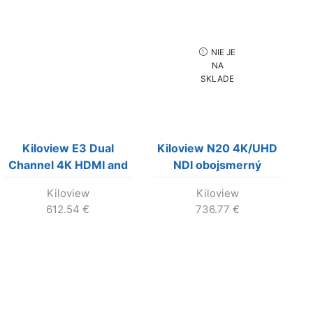
NIE JE
NA
SKLADE
Kiloview E3 Dual
Kiloview N20 4K/UHD
Channel 4K HDMI and
NDI obojsmerný
3G-SDI HEVC Video
prevodník s intercom a
Kiloview
Kiloview
Encoder.
PTZ ………..VÝROBA
612.54
€
736.77
€
UKONČENÁ...