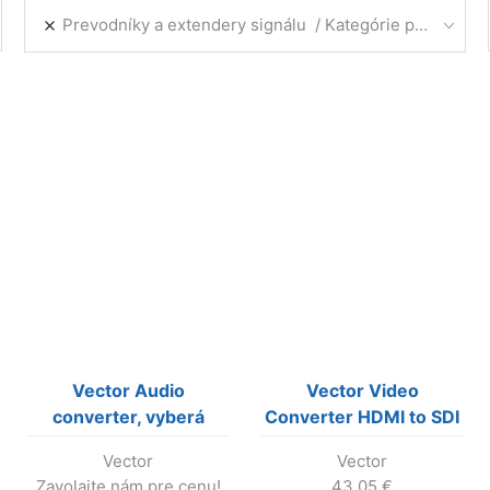
Prevodníky a extendery signálu
Kategórie produktov
Vector Audio
Vector Video
converter, vyberá
Converter HDMI to SDI
audio signál z HDMI do
Vector
Vector
SPDIF aj do stereo
Zavolajte nám pre cenu!
43.05
€