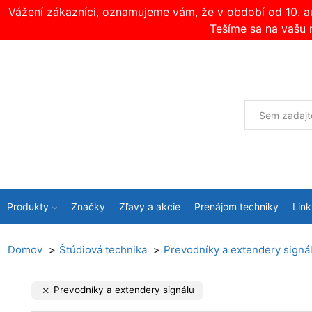
Vážení zákazníci, oznamujeme vám, že v období od 10. 
Tešíme sa na vašu 
Produkty
Značky
Zľavy a akcie
Prenájom techniky
Link
Domov
Štúdiová technika
Prevodníky a extendery signá
Prevodníky a extendery signálu