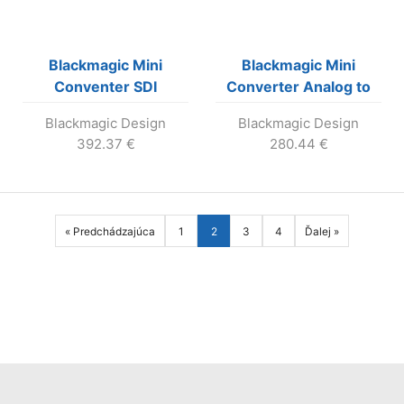
Blackmagic Mini
Blackmagic Mini
Conventer SDI
Converter Analog to
Distribution 4K
SDI 2
Blackmagic Design
Blackmagic Design
392.37
€
280.44
€
« Predchádzajúca
1
2
3
4
Ďalej »