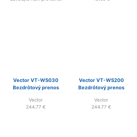
(nevyrába sa!)
Vector VT-WS030
Vector VT-WS200
Bezdrôtový prenos
Bezdrôtový prenos
HDMI mini zariadenia s
HDMI do 200m RX/TX
Vector
Vector
USB napájaním,
v jednej krabici
244.77
€
244.77
€