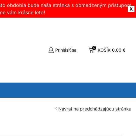
ohto obdobia bude naša stránka s obmedzeným prístupom.
X
me vám krásne leto!
0
Prihlásiť sa
KOŠÍK
0.00
€
Návrat na predchádzajúcu stránku