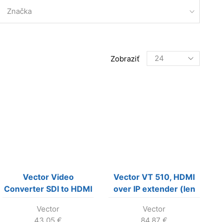
Značka
Products
Zobraziť
per
page
Vector Video
Vector VT 510, HDMI
Converter SDI to HDMI
over IP extender (len
RX v krabici)
Vector
Vector
43.05
€
84.87
€