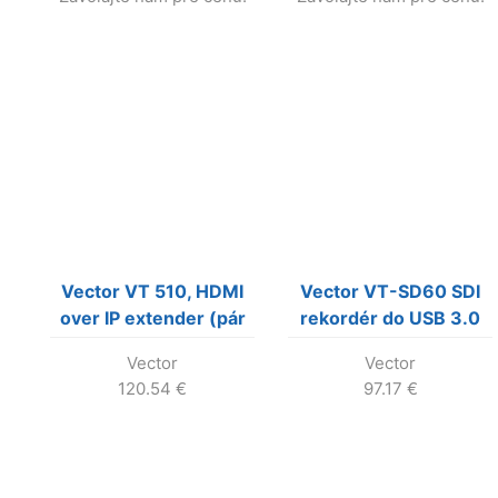
Vector VT 510, HDMI
Vector VT-SD60 SDI
over IP extender (pár
rekordér do USB 3.0
Tx aj RX v krabici)
Vector
Vector
120.54
€
97.17
€