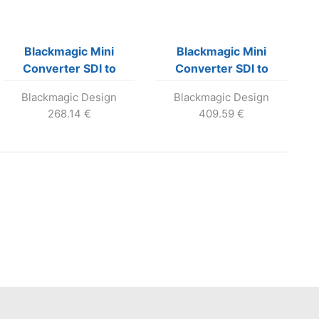
Blackmagic Mini
Blackmagic Mini
Converter SDI to
Converter SDI to
Analog
Analog 4K
Blackmagic Design
Blackmagic Design
268.14
€
409.59
€