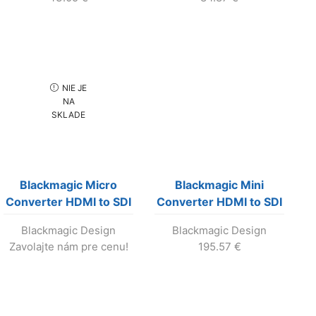
NIE JE
NA
SKLADE
Blackmagic Micro
Blackmagic Mini
Converter HDMI to SDI
Converter HDMI to SDI
(výroba ukončená!)
6G
Blackmagic Design
Blackmagic Design
Zavolajte nám pre cenu!
195.57
€