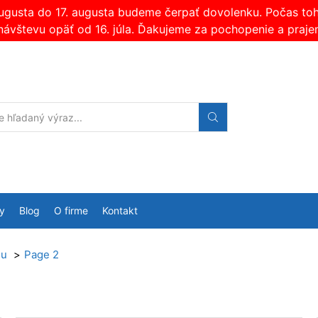
augusta do 17. augusta budeme čerpať dovolenku. Počas t
návštevu opäť od 16. júla. Ďakujeme za pochopenie a praje
Search
input
y
Blog
O firme
Kontakt
lu
Page 2