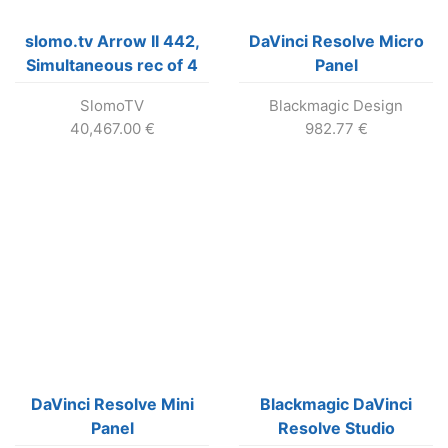
slomo.tv Arrow II 442,
DaVinci Resolve Micro
Simultaneous rec of 4
Panel
Ch., search on all 4 ch.
SlomoTV
Blackmagic Design
replay on 2 out.
40,467.00
€
982.77
€
DaVinci Resolve Mini
Blackmagic DaVinci
Panel
Resolve Studio