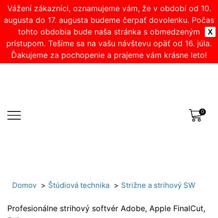
Vážení zákazníci, oznamujeme vám, že v období od 10.
augusta do 17. augusta budeme čerpať dovolenku. Počas
tohto obdobia bude naša stránka s obmedzeným
X
prístupom. Tešíme sa na vašu návštevu opäť od 16. júla.
Ďakujeme za pochopenie a prajeme vám krásne leto!
0
Domov
Štúdiová technika
Strižne a strihový SW
Profesionálne strihový softvér Adobe, Apple FinalCut,