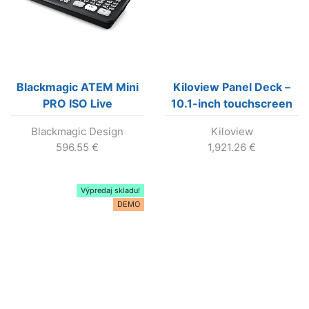
Blackmagic ATEM Mini
Kiloview Panel Deck –
PRO ISO Live
10.1-inch touchscreen
production switcher a
and a two-color LED
Blackmagic Design
Kiloview
ISO rekordér
2×12 keybord
596.55
€
1,921.26
€
Výpredaj skladu!
DEMO