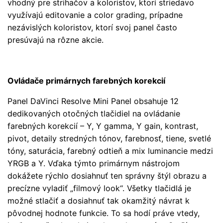
vhodný pre strihačov a koloristov, ktorí striedavo
využívajú editovanie a color grading, prípadne
nezávislých koloristov, ktorí svoj panel často
presúvajú na rôzne akcie.
Ovládače primárnych farebných korekcií
Panel DaVinci Resolve Mini Panel obsahuje 12
dedikovaných otočných tlačidiel na ovládanie
farebných korekcií – Y, Y gamma, Y gain, kontrast,
pivot, detaily stredných tónov, farebnosť, tiene, svetlé
tóny, saturácia, farebný odtieň a mix luminancie medzi
YRGB a Y. Vďaka týmto primárnym nástrojom
dokážete rýchlo dosiahnuť ten správny štýl obrazu a
precízne vyladiť „filmový look“. Všetky tlačidlá je
možné stlačiť a dosiahnuť tak okamžitý návrat k
pôvodnej hodnote funkcie. To sa hodí práve vtedy,