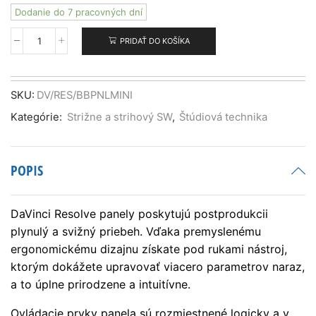
Dodanie do 7 pracovných dní
PRIDAŤ DO KOŠÍKA
množstvo
DaVinci
Resolve
Mini
SKU:
DV/RES/BBPNLMINI
Panel
Kategórie:
Strižne a strihový SW
,
Štúdiová technika
POPIS
DaVinci Resolve panely poskytujú postprodukcii
plynulý a svižný priebeh. Vďaka premyslenému
ergonomickému dizajnu získate pod rukami nástroj,
ktorým dokážete upravovať viacero parametrov naraz,
a to úplne prirodzene a intuitívne.
Ovládacie prvky panela sú rozmiestnené logicky a v