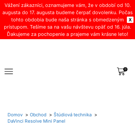
Vážení zákazníci, oznamujeme vám, že v období od 10.
augusta do 17. augusta budeme čerpať dovolenku. Počas
tohto obdobia bude naša stránka s obmedzeným
X
prístupom. Tešíme sa na vašu návštevu opäť od 16. júla.
Ďakujeme za pochopenie a prajeme vám krásne leto!
0
Domov
Obchod
Štúdiová technika
DaVinci Resolve Mini Panel