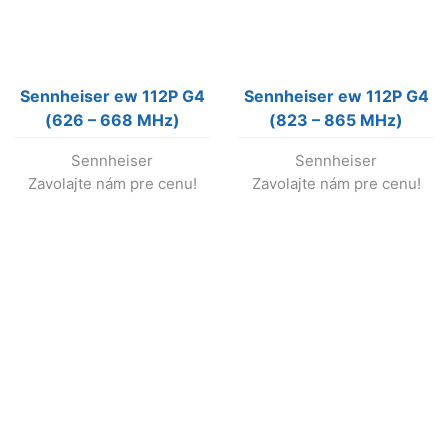
Sennheiser ew 112P G4
Sennheiser ew 112P G4
(626 – 668 MHz)
(823 – 865 MHz)
bezdrôtový set s
bezdrôtový set s
Sennheiser
Sennheiser
klopovým mikrof.
klopovým mikrof.
Zavolajte nám pre cenu!
Zavolajte nám pre cenu!
(nevyrába sa !)
(nevyrába sa !)