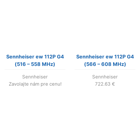
Sennheiser ew 112P G4
Sennheiser ew 112P G4
(516 – 558 MHz)
(566 – 608 MHz)
bezdrôtový mikrofónny
bezdrôtový mikrofónny
Sennheiser
Sennheiser
set (nevyrába sa !)
set s klopovým
Zavolajte nám pre cenu!
722.63
€
mikrofónom