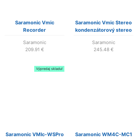
Saramonic Vmic
Saramonic Vmic Stereo
Recorder
kondenzátorový stereo
kondenzátorový
mikrofón pre DSLR
Saramonic
Saramonic
shotgun mikrofón s
209.91
€
245.48
€
rekordérom pre DSLR
Výpredaj skladu!
Saramonic VMIc-WSPro
Saramonic WM4C-MC1