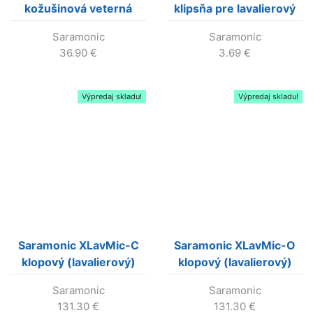
kožušinová veterná
klipsňa pre lavalierový
ochrana pre VMic Pro
mikrofón
Saramonic
Saramonic
36.90
€
3.69
€
Výpredaj skladu!
Výpredaj skladu!
Saramonic XLavMic-C
Saramonic XLavMic-O
klopový (lavalierový)
klopový (lavalierový)
mikrofón s XLR so
mikrofón s XLR so
Saramonic
Saramonic
kardioidnou
všesmerovou
131.30
€
131.30
€
charakteristikou
charakteristikou