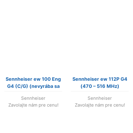
Sennheiser ew 100 Eng
Sennheiser ew 112P G4
G4 (C/G) (nevyrába sa
(470 – 516 MHz)
!)
bezdrôtový set s
Sennheiser
Sennheiser
klopovým mikrof.
Zavolajte nám pre cenu!
Zavolajte nám pre cenu!
(nevyrába sa !)