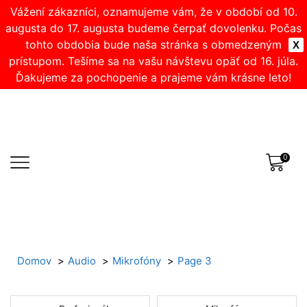
Vážení zákazníci, oznamujeme vám, že v období od 10.
augusta do 17. augusta budeme čerpať dovolenku. Počas
tohto obdobia bude naša stránka s obmedzeným
X
prístupom. Tešíme sa na vašu návštevu opäť od 16. júla.
Ďakujeme za pochopenie a prajeme vám krásne leto!
0
Domov
Audio
Mikrofóny
Page 3