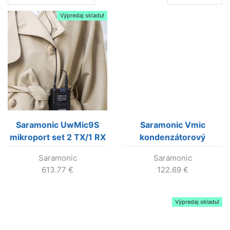
per
page
Výpredaj skladu!
Saramonic UwMic9S
Saramonic Vmic
mikroport set 2 TX/1 RX
kondenzátorový
v prémiovej kvalite so
shotgun mikrofón pre
Saramonic
Saramonic
zabudovaným LiIon
DSLR
613.77
€
122.69
€
akum.
Výpredaj skladu!