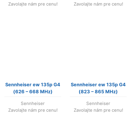
Zavolajte nám pre cenu!
Zavolajte nám pre cenu!
(nevyrába sa !)
Sennheiser ew 135p G4
Sennheiser ew 135p G4
(626 – 668 MHz)
(823 – 865 MHz)
bezdrôtový set s
bezdrôtový set s
Sennheiser
Sennheiser
handkou (nevyrába sa !)
handkou (nevyrába sa !)
Zavolajte nám pre cenu!
Zavolajte nám pre cenu!