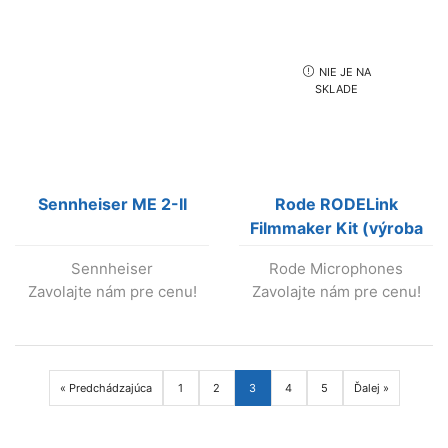
NIE JE NA
SKLADE
Sennheiser ME 2-II
Rode RODELink
Filmmaker Kit (výroba
ukončená)
Sennheiser
Rode Microphones
Zavolajte nám pre cenu!
Zavolajte nám pre cenu!
« Predchádzajúca
1
2
3
4
5
Ďalej »