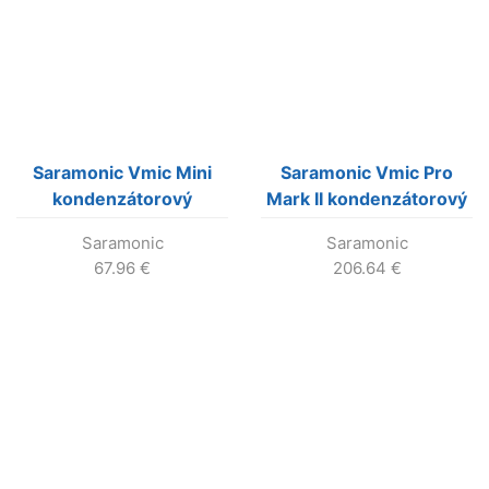
Saramonic Vmic Mini
Saramonic Vmic Pro
kondenzátorový
Mark II kondenzátorový
shotgun mikrofón pre
shotgun mikrofón pre
Saramonic
Saramonic
DSLR a smartfóny
DSLR
67.96
€
206.64
€