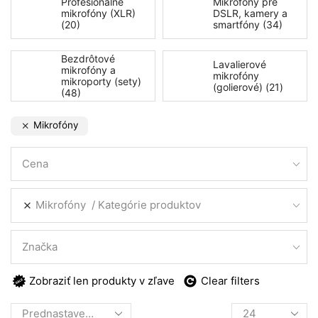
Profesionálne
Mikrofóny pre
mikrofóny (XLR)
DSLR, kamery a
(20)
smartfóny (34)
Bezdrôtové
Lavalierové
mikrofóny a
mikrofóny
mikroporty (sety)
(golierové) (21)
(48)
Mikrofóny
Cena
Mikrofóny
Kategórie produktov
Značka
Zobraziť len produkty v zľave
Clear filters
Products