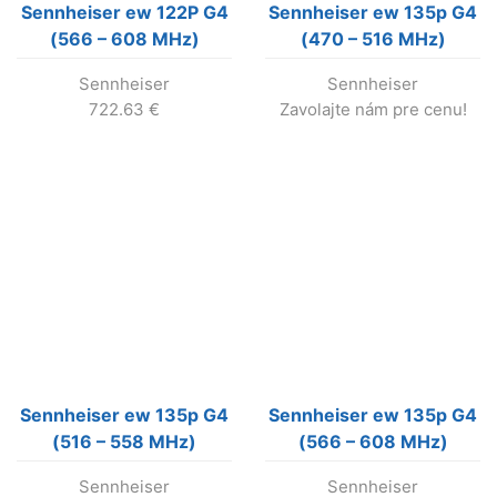
Sennheiser ew 122P G4
Sennheiser ew 135p G4
(566 – 608 MHz)
(470 – 516 MHz)
bezdrôtový mikrofónny
bezdrôtový set s
Sennheiser
Sennheiser
set s klopovým
handkou (nevyrába sa !)
722.63
€
Zavolajte nám pre cenu!
mikrofónom
Sennheiser ew 135p G4
Sennheiser ew 135p G4
(516 – 558 MHz)
(566 – 608 MHz)
bezdrôtový mikrofónny
bezdrôtový set s
Sennheiser
Sennheiser
set s handkou
handkou (nevyrába sa !)