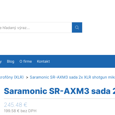
Search
input
y
Blog
O firme
Kontakt
krofóny (XLR)
Saramonic SR-AXM3 sada 2x XLR shotgun mik
Saramonic SR-AXM3 sada 2
245.48
€
199.58
€
bez DPH