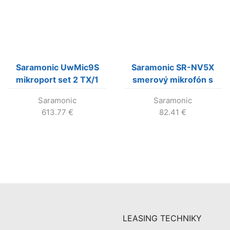
Saramonic UwMic9S
Saramonic SR-NV5X
mikroport set 2 TX/1
smerový mikrofón s
RX v prémiovej kvalite
pevným XLR káblom
Saramonic
Saramonic
so zabudovaným LiIon
613.77
€
82.41
€
akum.
LEASING TECHNIKY