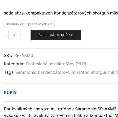
sada ultra-kompaktných kondenzátorových shotgun mikro
Dodanie do 7 pracovných dní
PRIDAŤ DO KOŠÍKA
množstvo
Saramonic
SR-
AXM3
SKU:
SR-AXM3
sada
Kategória:
Profesionálne mikrofóny (XLR)
2x
XLR
Tags:
Saramonic
,
kondenzátorový mikrofón
,
shotgun mikr
shotgun
mikrofónov
POPIS
Pár kvalitných shotgun mikrofónov Saramonic SR-AXM3 s
vysokú kvalitu zvuku a zároveň sú ľahké a kompaktné. M