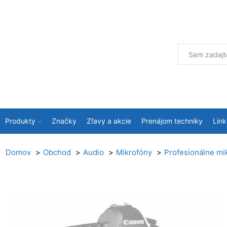
Produkty
Značky
Zľavy a akcie
Prenájom techniky
Link
Domov
Obchod
Audio
Mikrofóny
Profesionálne mi