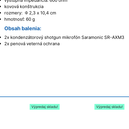
výstupná impedancia: 600 ohm
kovová konštrukcia
rozmery:
Φ
2,3 x 10,4 cm
hmotnosť: 60 g
Obsah balenia:
2x kondenzátorový shotgun mikrofón Saramonic SR-AXM3
2x penová veterná ochrana
Výpredaj skladu!
Výpredaj skladu!