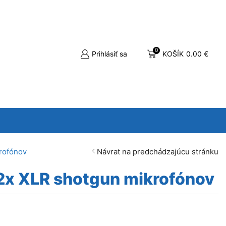
0
Prihlásiť sa
KOŠÍK
0.00
€
rofónov
Návrat na predchádzajúcu stránku
x XLR shotgun mikrofónov