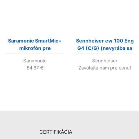
Saramonic SmartMic+
Sennheiser ew 100 Eng
mikrofón pre
G4 (C/G) (nevyrába sa
smartfóny s
!)
Saramonic
Sennheiser
kardioidnou
84.87
€
Zavolajte nám pre cenu!
charakteristikou
CERTIFIKÁCIA