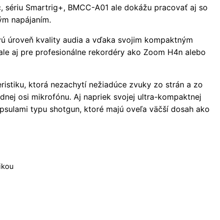
, sériu Smartrig+, BMCC-A01 ale dokážu pracovať aj so
ým napájaním.
ú úroveň kvality audia a vďaka svojim kompaktným
ale aj pre profesionálne rekordéry ako Zoom H4n alebo
stiku, ktorá nezachytí nežiadúce zvuky zo strán a zo
dnej osi mikrofónu. Aj napriek svojej ultra-kompaktnej
psulami typu shotgun, ktoré majú oveľa väčší dosah ako
ikou