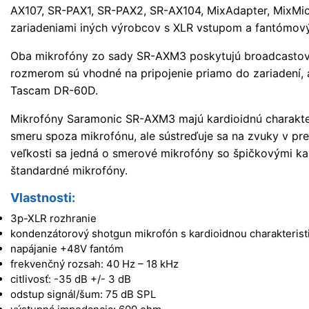
AX107, SR-PAX1, SR-PAX2, SR-AX104, MixAdapter, MixMic
zariadeniami iných výrobcov s XLR vstupom a fantómov
Oba mikrofóny zo sady SR-AXM3 poskytujú broadcastov
rozmerom sú vhodné na pripojenie priamo do zariadení, 
Tascam DR-60D.
Mikrofóny Saramonic SR-AXM3 majú kardioidnú charakteri
smeru spoza mikrofónu, ale sústreďuje sa na zvuky v pre
veľkosti sa jedná o smerové mikrofóny so špičkovými ka
štandardné mikrofóny.
Vlastnosti:
3p-XLR rozhranie
kondenzátorový shotgun mikrofón s kardioidnou charakterist
napájanie +48V fantóm
frekvenčný rozsah: 40 Hz – 18 kHz
citlivosť: -35 dB +/- 3 dB
odstup signál/šum: 75 dB SPL