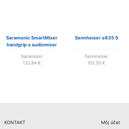
Saramonic SmartMixer
Sennheiser e835 S
handgrip a audiomixer
pre iOS/Android
Saramonic
Sennheiser
132.84
€
102.50
€
KONTAKT
Môj účet