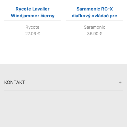
Rycote Lavalier
Saramonic RC-X
Windjammer čierny
diaľkový ovládač pre
Zoom a SONY rekordéry
Rycote
Saramonic
27.06
€
36.90
€
KONTAKT