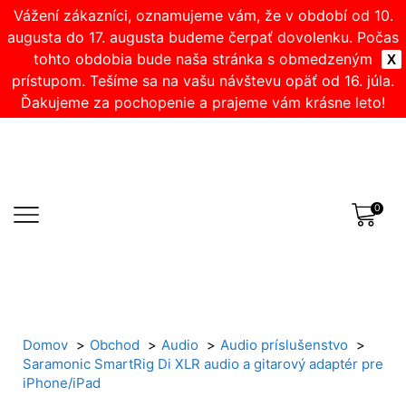
Vážení zákazníci, oznamujeme vám, že v období od 10.
augusta do 17. augusta budeme čerpať dovolenku. Počas
tohto obdobia bude naša stránka s obmedzeným
X
prístupom. Tešíme sa na vašu návštevu opäť od 16. júla.
Ďakujeme za pochopenie a prajeme vám krásne leto!
0
Domov
Obchod
Audio
Audio príslušenstvo
Saramonic SmartRig Di XLR audio a gitarový adaptér pre
iPhone/iPad