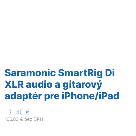
Saramonic SmartRig Di
XLR audio a gitarový
adaptér pre iPhone/iPad
131.40
€
106.83
€
bez DPH