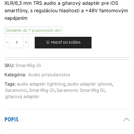
XLR/6,3 mm TRS audio a gitarový adaptér pre iOS
smartfóny, s reguláciou hlasitosti a +48V fantomovým
napájaním
Dodanie do 7 pracovných dní
PRIDAŤ DO KOŠÍKA
množstvo
Saramonic
SmartRig
Di
SKU:
SmartRig-Di
XLR
Kategória:
Audio príslušenstvo
audio
a
Tags:
audio adaptér lightning
,
audio adaptér iphone
,
gitarový
Saramonic
,
SmartRig-Di
,
Saramonic SmartRig Di
,
adaptér
gitarový adaptér
pre
iPhone/iPad
POPIS