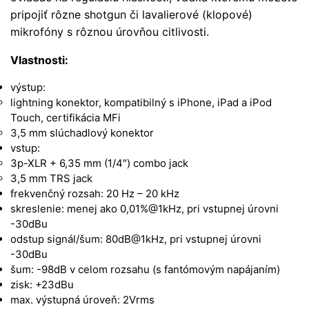
pripojiť rôzne shotgun či lavalierové (klopové)
mikrofóny s rôznou úrovňou citlivosti.
Vlastnosti:
výstup:
lightning konektor, kompatibilný s iPhone, iPad a iPod
Touch, certifikácia MFi
3,5 mm slúchadlový konektor
vstup:
3p-XLR + 6,35 mm (1/4″) combo jack
3,5 mm TRS jack
frekvenčný rozsah: 20 Hz – 20 kHz
skreslenie: menej ako 0,01%@1kHz, pri vstupnej úrovni
-30dBu
odstup signál/šum: 80dB@1kHz, pri vstupnej úrovni
-30dBu
šum: -98dB v celom rozsahu (s fantómovým napájaním)
zisk: +23dBu
max. výstupná úroveň: 2Vrms