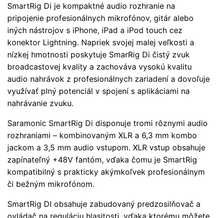
SmartRig Di je kompaktné audio rozhranie na
pripojenie profesionálnych mikrofónov, gitár alebo
iných nástrojov s iPhone, iPad a iPod touch cez
konektor Lightning. Napriek svojej malej veľkosti a
nízkej hmotnosti poskytuje SmarRig Di čistý zvuk
broadcastovej kvality a zachováva vysokú kvalitu
audio nahrávok z profesionálnych zariadení a dovoľuje
využívať plný potenciál v spojení s aplikáciami na
nahrávanie zvuku.
Saramonic SmartRig Di disponuje tromi rôznymi audio
rozhraniami – kombinovaným XLR a 6,3 mm kombo
jackom a 3,5 mm audio vstupom. XLR vstup obsahuje
zapínateľný +48V fantóm, vďaka čomu je SmartRig
kompatibilný s prakticky akýmkoľvek profesionálnym
či bežným mikrofónom.
SmartRig DI obsahuje zabudovaný predzosilňovač a
ovládač na reguláciu hlasitosti, vďaka ktorému môžete