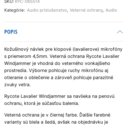
Windjammer
SKU:
RYC-065514
čierny
Kategórie:
Audio príslušenstvo
,
Veterné ochrany
,
Audio
POPIS
Kožušinový návlek pre klopové (lavalierove) mikrofóny
s priemerom 4,5mm. Veterná ochrana Rycote Lavalier
Windjammer je vhodná do veterného vonkajšieho
prostredia. Výborne pohlcuje ruchy mikrofónu aj
otieranie o oblečenie a zároveň pohlcuje parazitné
zvuky vetra.
Rycote Lavalier Windjammer sa navlieka na penovú
ochranu, ktorá je súčasťou balenia.
Veterná ochrana je v čiernej farbe. Ďalšie farebné
varianty sú biela a šedá, avšak na objednávku je