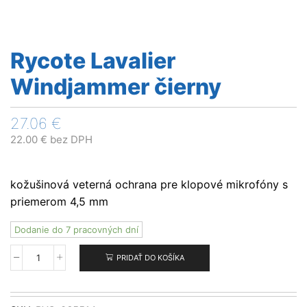
Rycote Lavalier
Windjammer čierny
27.06
€
22.00
€
bez DPH
kožušinová veterná ochrana pre klopové mikrofóny s
priemerom 4,5 mm
Dodanie do 7 pracovných dní
PRIDAŤ DO KOŠÍKA
množstvo
Rycote
Lavalier