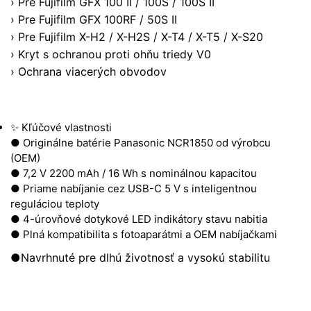
› Pre Fujifilm GFX 100 II / 100S / 100S II
› Pre Fujifilm GFX 100RF / 50S II
› Pre Fujifilm X-H2 / X-H2S / X-T4 / X-T5 / X-S20
› Kryt s ochranou proti ohňu triedy V0
› Ochrana viacerých obvodov
✨ Kľúčové vlastnosti
● Originálne batérie Panasonic NCR1850 od výrobcu
(OEM)
● 7,2 V 2200 mAh / 16 Wh s nominálnou kapacitou
● Priame nabíjanie cez USB-C 5 V s inteligentnou
reguláciou teploty
● 4-úrovňové dotykové LED indikátory stavu nabitia
● Plná kompatibilita s fotoaparátmi a OEM nabíjačkami
●Navrhnuté pre dlhú životnosť a vysokú stabilitu