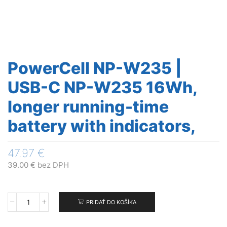
PowerCell NP-W235 |
USB-C NP-W235 16Wh,
longer running-time
battery with indicators,
47.97
€
39.00
€
bez DPH
PRIDAŤ DO KOŠÍKA
množstvo
PowerCell