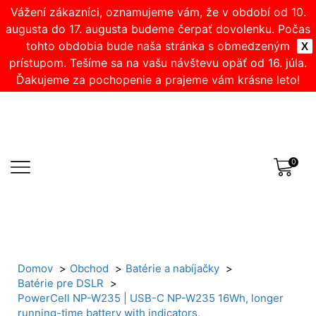
Vážení zákazníci, oznamujeme vám, že v období od 10.
augusta do 17. augusta budeme čerpať dovolenku. Počas
tohto obdobia bude naša stránka s obmedzeným
X
prístupom. Tešíme sa na vašu návštevu opäť od 16. júla.
Ďakujeme za pochopenie a prajeme vám krásne leto!
0
Domov
Obchod
Batérie a nabíjačky
Batérie pre DSLR
PowerCell NP-W235 | USB-C NP-W235 16Wh, longer
running-time battery with indicators,