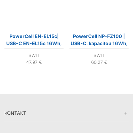
PowerCell EN-EL15c|
PowerCell NP-FZ100 |
USB-C EN-EL15c 16Wh,
USB-C, kapacitou 16Wh,
longer running-time
SWIT
SWIT
battery with indicators,
47.97
€
60.27
€
KONTAKT