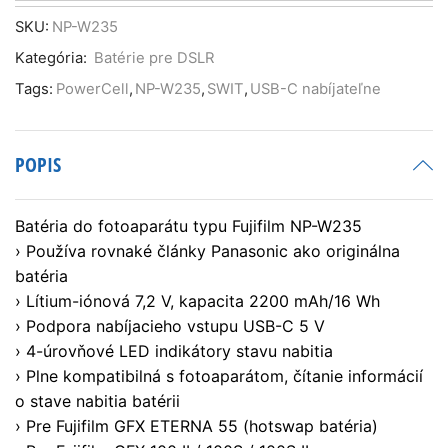
NP-
W235
SKU:
NP-W235
|
Kategória:
Batérie pre DSLR
USB-
C
Tags:
PowerCell
,
NP-W235
,
SWIT
,
USB-C nabíjateľne
NP-
W235
16Wh,
POPIS
longer
running-
time
Batéria do fotoaparátu typu Fujifilm NP-W235
battery
› Používa rovnaké články Panasonic ako originálna
with
indicators,
batéria
› Lítium-iónová 7,2 V, kapacita 2200 mAh/16 Wh
› Podpora nabíjacieho vstupu USB-C 5 V
› 4-úrovňové LED indikátory stavu nabitia
› Plne kompatibilná s fotoaparátom, čítanie informácií
o stave nabitia batérii
› ​​Pre Fujifilm GFX ETERNA 55 (hotswap batéria)