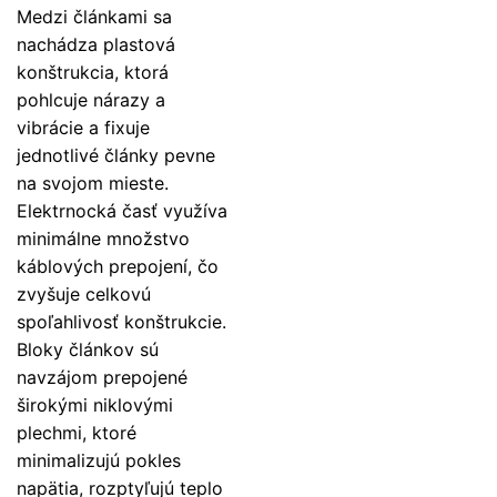
Medzi článkami sa
nachádza plastová
konštrukcia, ktorá
pohlcuje nárazy a
vibrácie a fixuje
jednotlivé články pevne
na svojom mieste.
Elektrnocká časť využíva
minimálne množstvo
káblových prepojení, čo
zvyšuje celkovú
spoľahlivosť konštrukcie.
Bloky článkov sú
navzájom prepojené
širokými niklovými
plechmi, ktoré
minimalizujú pokles
napätia, rozptyľujú teplo