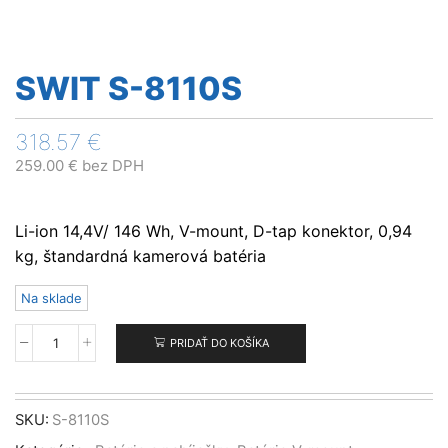
SWIT S-8110S
318.57
€
259.00
€
bez DPH
Li-ion 14,4V/ 146 Wh, V-mount, D-tap konektor, 0,94
kg, štandardná kamerová batéria
Na sklade
PRIDAŤ DO KOŠÍKA
množstvo
SWIT
S-
8110S
SKU:
S-8110S