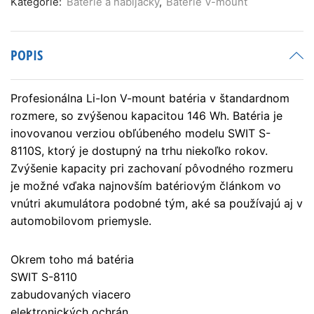
Kategórie:
Batérie a nabíjačky
,
Batérie V-mount
POPIS
Profesionálna Li-Ion V-mount batéria v štandardnom
rozmere, so zvýšenou kapacitou 146 Wh. Batéria je
inovovanou verziou obľúbeného modelu SWIT S-
8110S, ktorý je dostupný na trhu niekoľko rokov.
Zvýšenie kapacity pri zachovaní pôvodného rozmeru
je možné vďaka najnovším batériovým článkom vo
vnútri akumulátora podobné tým, aké sa používajú aj v
automobilovom priemysle.
Okrem toho má batéria
SWIT S-8110
zabudovaných viacero
elektronických ochrán