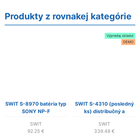
Produkty z rovnakej kategórie
Výpredaj skladu!
DEMO
SWIT S-8970 batéria typ
SWIT S-4310 (posledný
SONY NP-F
ks) distribučný a
napájací adaptér s V-
SWIT
SWIT
mount
92.25
€
339.48
€