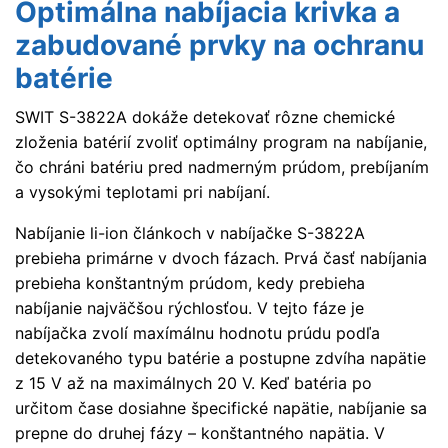
Optimálna nabíjacia krivka a
zabudované prvky na ochranu
batérie
SWIT S-3822A dokáže detekovať rôzne chemické
zloženia batérií zvoliť optimálny program na nabíjanie,
čo chráni batériu pred nadmerným prúdom, prebíjaním
a vysokými teplotami pri nabíjaní.
Nabíjanie li-ion článkoch v nabíjačke S-3822A
prebieha primárne v dvoch fázach. Prvá časť nabíjania
prebieha konštantným prúdom, kedy prebieha
nabíjanie najväčšou rýchlosťou. V tejto fáze je
nabíjačka zvolí maxímálnu hodnotu prúdu podľa
detekovaného typu batérie a postupne zdvíha napätie
z 15 V až na maximálnych 20 V. Keď batéria po
určitom čase dosiahne špecifické napätie, nabíjanie sa
prepne do druhej fázy – konštantného napätia. V