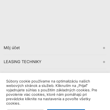
Môj účet
LEASING TECHNIKY
CERTIFIKÁCIA
Súbory cookie používame na optimalizáciu našich
webových stránok a služieb. Kliknutím na „Prijať“
vyjadrujete súhlas s použitím základných cookies. Pre
povolenie viac cookies, ktoré nám pomáhajú pri
prevádzke kliknite na nastavenia a povoľte všetky
Copyright © 2019
AVDigital, s.r.o.
. All Rights Reserved.
cookies.
|
Obchodné pomienky