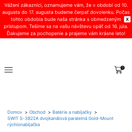
Vážení zákazníci, oznamujeme vám, že v období od 10.
augusta do 17. augusta budeme čerpať dovolenku. Počas
tohto obdobia bude naša stránka s obmedzeným
X
prístupom. Tešíme sa na vašu návštevu opäť od 16. júla.
Ďakujeme za pochopenie a prajeme vám krásne leto!
0
Domov
Obchod
Batérie a nabíjačky
SWIT S-3822A dvojkanálová paralelná Gold-Mount
rýchlonabíjačka