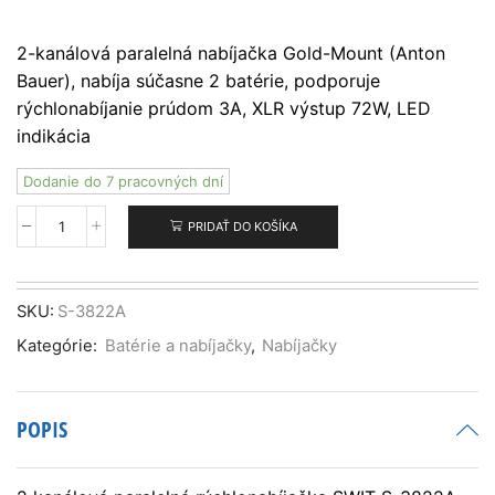
2-kanálová paralelná nabíjačka Gold-Mount (Anton
Bauer), nabíja súčasne 2 batérie, podporuje
rýchlonabíjanie prúdom 3A, XLR výstup 72W, LED
indikácia
Dodanie do 7 pracovných dní
PRIDAŤ DO KOŠÍKA
množstvo
SWIT
S-
3822A
SKU:
S-3822A
dvojkanálová
Kategórie:
Batérie a nabíjačky
,
Nabíjačky
paralelná
Gold-
Mount
rýchlonabíjačka
POPIS