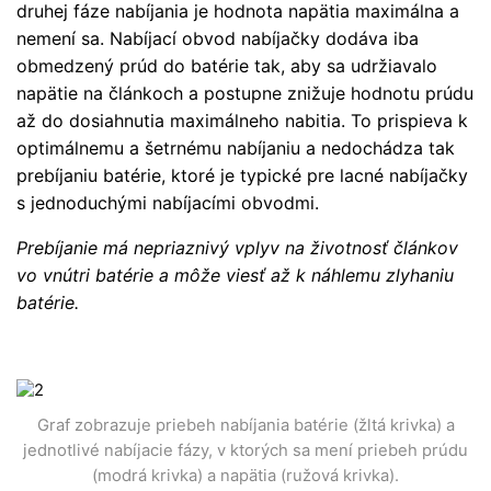
druhej fáze nabíjania je hodnota napätia maximálna a
nemení sa. Nabíjací obvod nabíjačky dodáva iba
obmedzený prúd do batérie tak, aby sa udržiavalo
napätie na článkoch a postupne znižuje hodnotu prúdu
až do dosiahnutia maximálneho nabitia. To prispieva k
optimálnemu a šetrnému nabíjaniu a nedochádza tak
prebíjaniu batérie, ktoré je typické pre lacné nabíjačky
s jednoduchými nabíjacími obvodmi.
Prebíjanie má nepriaznivý vplyv na životnosť článkov
vo vnútri batérie a môže viesť až k náhlemu zlyhaniu
batérie.
Graf zobrazuje priebeh nabíjania batérie (žltá krivka) a
jednotlivé nabíjacie fázy, v ktorých sa mení priebeh prúdu
(modrá krivka) a napätia (ružová krivka).