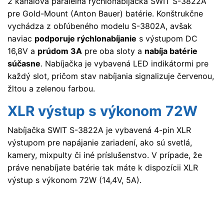
2 kanálová paralelná rýchlonabíjačka SWIT S-3822A
pre Gold-Mount (Anton Bauer) batérie. Konštrukčne
vychádza z obľúbeného modelu S-3802A, avšak
naviac
podporuje rýchlonabíjanie
s výstupom DC
16,8V a
prúdom 3A
pre oba sloty a
nabíja batérie
súčasne
. Nabíjačka je vybavená LED indikátormi pre
každý slot, pričom stav nabíjania signalizuje červenou,
žltou a zelenou farbou.
XLR výstup s výkonom 72W
Nabíjačka SWIT S-3822A je vybavená 4-pin XLR
výstupom pre napájanie zariadení, ako sú svetlá,
kamery, mixpulty či iné príslušenstvo. V prípade, že
práve nenabíjate batérie tak máte k dispozícii XLR
výstup s výkonom 72W (14,4V, 5A).