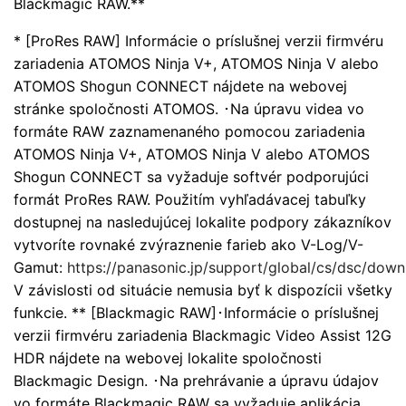
Blackmagic RAW.**
* [ProRes RAW] Informácie o príslušnej verzii firmvéru
zariadenia ATOMOS Ninja V+, ATOMOS Ninja V alebo
ATOMOS Shogun CONNECT nájdete na webovej
stránke spoločnosti ATOMOS. ･Na úpravu videa vo
formáte RAW zaznamenaného pomocou zariadenia
ATOMOS Ninja V+, ATOMOS Ninja V alebo ATOMOS
Shogun CONNECT sa vyžaduje softvér podporujúci
formát ProRes RAW. Použitím vyhľadávacej tabuľky
dostupnej na nasledujúcej lokalite podpory zákazníkov
vytvoríte rovnaké zvýraznenie farieb ako V-Log/V-
Gamut:
https://panasonic.jp/support/global/cs/dsc/downl
V závislosti od situácie nemusia byť k dispozícii všetky
funkcie. ** [Blackmagic RAW]･Informácie o príslušnej
verzii firmvéru zariadenia Blackmagic Video Assist 12G
HDR nájdete na webovej lokalite spoločnosti
Blackmagic Design. ･Na prehrávanie a úpravu údajov
vo formáte Blackmagic RAW sa vyžaduje aplikácia