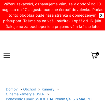
Vážení zákazníci, oznamujeme vám, že v období od 10.
augusta do 17. augusta budeme čerpať dovolenku. Počas
tohto obdobia bude naša stránka s obmedzeným
X
prístupom. Tešíme sa na vašu návštevu opäť od 16. júla.
Ďakujeme za pochopenie a prajeme vám krásne leto!
0
Domov
Obchod
Kamery
Cinema kamery a DSLR
Panasonic Lumix S5 II X + 14-28mm f/4–5.6 MACRO