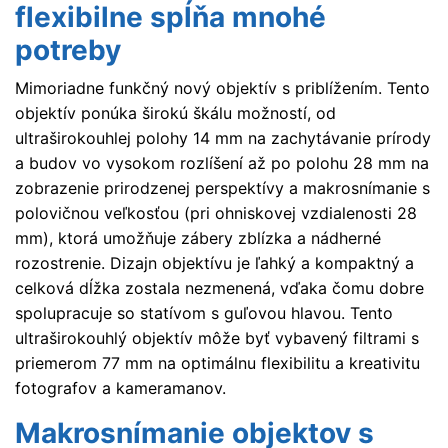
flexibilne spĺňa mnohé
potreby
Mimoriadne funkčný nový objektív s priblížením. Tento
objektív ponúka širokú škálu možností, od
ultraširokouhlej polohy 14 mm na zachytávanie prírody
a budov vo vysokom rozlíšení až po polohu 28 mm na
zobrazenie prirodzenej perspektívy a makrosnímanie s
polovičnou veľkosťou (pri ohniskovej vzdialenosti 28
mm), ktorá umožňuje zábery zblízka a nádherné
rozostrenie. Dizajn objektívu je ľahký a kompaktný a
celková dĺžka zostala nezmenená, vďaka čomu dobre
spolupracuje so statívom s guľovou hlavou. Tento
ultraširokouhlý objektív môže byť vybavený filtrami s
priemerom 77 mm na optimálnu flexibilitu a kreativitu
fotografov a kameramanov.
Makrosnímanie objektov s