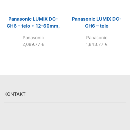
Panasonic LUMIX DC-
Panasonic LUMIX DC-
GH6 – telo + 12-60mm,
GH6 – telo
f/3,5-5,6 ASPH, Power
Panasonic
Panasonic
O.I.S.
2,089.77
€
1,843.77
€
KONTAKT