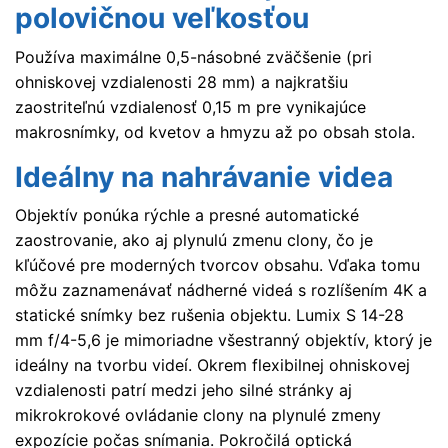
polovičnou veľkosťou
Používa maximálne 0,5-násobné zväčšenie (pri
ohniskovej vzdialenosti 28 mm) a najkratšiu
zaostriteľnú vzdialenosť 0,15 m pre vynikajúce
makrosnímky, od kvetov a hmyzu až po obsah stola.
Ideálny na nahrávanie videa
Objektív ponúka rýchle a presné automatické
zaostrovanie, ako aj plynulú zmenu clony, čo je
kľúčové pre moderných tvorcov obsahu. Vďaka tomu
môžu zaznamenávať nádherné videá s rozlíšením 4K a
statické snímky bez rušenia objektu. Lumix S 14-28
mm f/4-5,6 je mimoriadne všestranný objektív, ktorý je
ideálny na tvorbu videí. Okrem flexibilnej ohniskovej
vzdialenosti patrí medzi jeho silné stránky aj
mikrokrokové ovládanie clony na plynulé zmeny
expozície počas snímania. Pokročilá optická