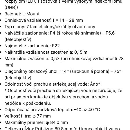
rozptylom (ED), 1 šošovka s veľmi vysokým indexom lomu
(UHR))
Bajonet: L-Mount
Ohnisková vzdialenosť: f = 14 – 28 mm
Typ clony: 7 lamiel clony/okrúhly otvor clony
Najväčšie zaclonenie: F4 (širokouhlé snímanie) – F5,6
(teleobjektív)
Najmenšie zaclonenie: F22
Najkratšia vzdialenosť zaostrenia: 0,15 m
Maximálne zväčšenie: 0,5× (pri ohniskovej vzdialenosti 28
mm)
Diagonálny obrazový uhol: 114° (širokouhlá poloha) – 75°
(teleobjektív)
Odolnosť voči prachu a striekajúcej vode: Áno*
* Odolnosť voči prachu a striekajúcej vode nezaručuje, že
pri priamom kontakte objektívu s prachom a vodou
nedôjde k poškodeniu.
Odporúčaná prevádzková teplota: –10 až 40 °C
Veľkosť filtra: φ 77 mm
Maximálny priemer: φ 84,0 mm
Celková dĺžka: Približne 89,8 mm (od konca objektívu po