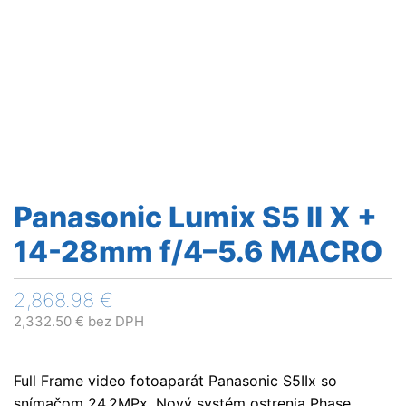
Panasonic Lumix S5 II X +
14-28mm f/4–5.6 MACRO
2,868.98
€
2,332.50
€
bez DPH
Full Frame video fotoaparát Panasonic S5IIx so
snímačom 24,2MPx. Nový systém ostrenia Phase