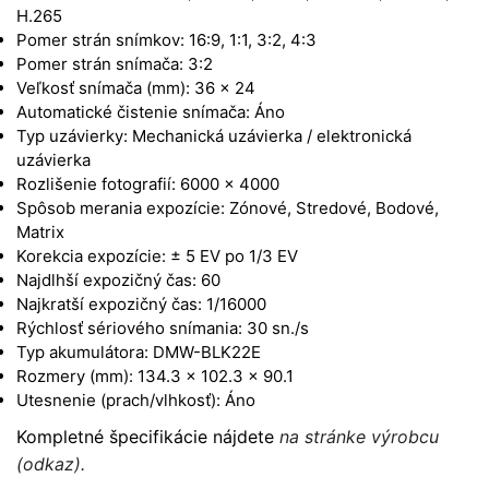
H.265
Pomer strán snímkov: 16:9, 1:1, 3:2, 4:3
Pomer strán snímača: 3:2
Veľkosť snímača (mm): 36 x 24
Automatické čistenie snímača: Áno
Typ uzávierky: Mechanická uzávierka / elektronická
uzávierka
Rozlišenie fotografií: 6000 x 4000
Spôsob merania expozície: Zónové, Stredové, Bodové,
Matrix
Korekcia expozície: ± 5 EV po 1/3 EV
Najdlhší expozičný čas: 60
Najkratší expozičný čas: 1/16000
Rýchlosť sériového snímania: 30 sn./s
Typ akumulátora: DMW-BLK22E
Rozmery (mm): 134.3 x 102.3 x 90.1
Utesnenie (prach/vlhkosť): Áno
Kompletné špecifikácie nájdete
na stránke výrobcu
(odkaz).