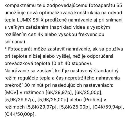
kompaktnému telu zodpovedajúcemu fotoaparátu S5
umožňuje nová optimalizovaná konštrukcia na odvod
tepla LUMIX S5IIX predĺžené nahrávanie aj pri snímaní
s veľkým zaťažením (napríklad videa s vysokým
rozlíšením cez 4K alebo vysokou frekvenciou
snímania).
* Fotoaparát môže zastaviť nahrávanie, ak sa používa
pri teplote nižšej alebo vyššej, než je odporúčaná
prevádzková teplota (0 až 40 stupňov).
Nahrávanie sa zastaví, keď je nastavený štandardný
režim regulácie tepla a čas nepretržitého nahrávania
prekročí 30 minút pri nasledujúcich nastaveniach:
[MOV] v režimoch [6K/29,97p], [6K/25,00p],
[5,9K/29,97p], [5,9K/25,00p] alebo [ProRes] v
režimoch [5,8K/29,97p], [5,8K/25,00p], [C4K/59,94p],
[C4K/50,00p].