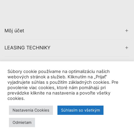
Môj účet
LEASING TECHNIKY
CERTIFIKÁCIA
Súbory cookie používame na optimalizáciu našich
webových stránok a služieb. Kliknutím na „Prijať“
vyjadrujete súhlas s použitím základných cookies. Pre
povolenie viac cookies, ktoré nám pomáhajú pri
prevádzke kliknite na nastavenia a povoľte všetky
Copyright © 2019
AVDigital, s.r.o.
. All Rights Reserved.
cookies.
|
Obchodné pomienky
Tieto internetové stránky používajú súbory cookie. Viac
Nastavenia Cookies
Súhlasím so všetkým
informácií
tu.
Odmietam