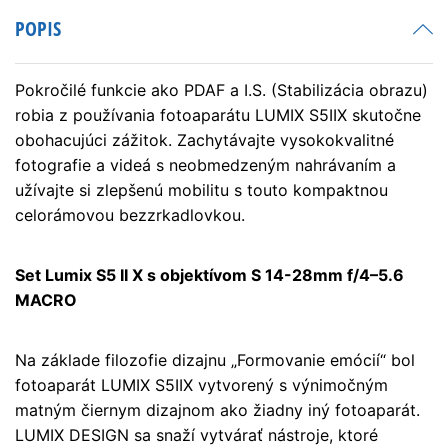
MACRO
POPIS
Pokročilé funkcie ako PDAF a I.S. (Stabilizácia obrazu)
robia z používania fotoaparátu LUMIX S5IIX skutočne
obohacujúci zážitok. Zachytávajte vysokokvalitné
fotografie a videá s neobmedzeným nahrávaním a
užívajte si zlepšenú mobilitu s touto kompaktnou
celorámovou bezzrkadlovkou.
Set Lumix S5 II X s objektívom S 14-28mm f/4–5.6
MACRO
Na základe filozofie dizajnu „Formovanie emócií“ bol
fotoaparát LUMIX S5IIX vytvorený s výnimočným
matným čiernym dizajnom ako žiadny iný fotoaparát.
LUMIX DESIGN sa snaží vytvárať nástroje, ktoré