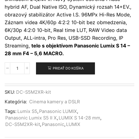
hybrid AF, Dual Native ISO, Dynamický rozsah 14+EV.,
obrazový stabilizátor Active I.S. 96MPx Hi-Res Mode,
Záznam videa 4K/60p 4:2:2 10-bit bez obmedzenia,
6K/30p 4:2:0 10-bit, Real time LUT, RAW Video data
Output, ALL-intra, Pro Res, USB-SSD Recording, IP
Streaming,
telo s objektívom Panasonic Lumix S 14 –
28 mm F4 – 5,6 MACRO.
PRIDAŤ DO KOŠÍKA
množstvo
Panasonic
Lumix
S5
SKU:
DC-S5M2XR-kit
II
Kategória:
Cinema kamery a DSLR
X
+
Tags:
Lumix S5
,
Panasonic LUMIX
,
14-
Panasonic Lumix S5 II X
,
LUMIX S 14-28 mm
,
28mm
DC-S5M2XR-kit
,
Panasonic
,
LUMIX
f/4–
5.6