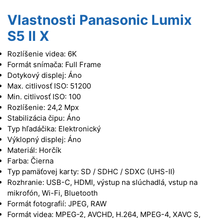
Vlastnosti Panasonic Lumix
S5 II X
Rozlíšenie videa: 6K
Formát snímača: Full Frame
Dotykový displej: Áno
Max. citlivosť ISO: 51200
Min. citlivosť ISO: 100
Rozlíšenie: 24,2 Mpx
Stabilizácia čipu: Áno
Typ hľadáčika: Elektronický
Výklopný displej: Áno
Materiál: Horčík
Farba: Čierna
Typ pamäťovej karty: SD / SDHC / SDXC (UHS-II)
Rozhranie: USB-C, HDMI, výstup na slúchadlá, vstup na
mikrofón, Wi-Fi, Bluetooth
Formát fotografií: JPEG, RAW
Formát videa: MPEG-2, AVCHD, H.264, MPEG-4, XAVC S,