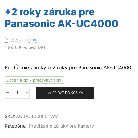
+2 roky záruka pre
Panasonic AK-UC4000
2,447.70
€
1,990.00
€
bez DPH
Predĺženie záruky o 2 roky pre Panasonic AK-UC4000
Dodanie do 7 pracovných dní
PRIDAŤ DO KOŠÍKA
množstvo
+2
roky
záruka
SKU:
AK-UC4000E5YWV
pre
Kategória:
Predĺženie záruky pre kamery
Panasonic
AK-