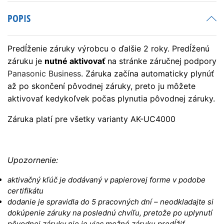
UC4000
POPIS
Predĺženie záruky výrobcu o ďalšie 2 roky. Predĺženú
záruku je
nutné aktivovať
na stránke záručnej podpory
Panasonic Business
. Záruka začína automaticky plynúť
až po skončení pôvodnej záruky, preto ju môžete
aktivovať kedykoľvek počas plynutia pôvodnej záruky.
Záruka platí pre všetky varianty AK-UC4000
Upozornenie:
aktivačný kľúč je dodávaný v papierovej forme v podobe
certifikátu
dodanie je spravidla do 5 pracovných dní – neodkladajte si
dokúpenie záruky na poslednú chvíľu, pretože po uplynutí
pôvodnej záruky nie je viac možné záruku predĺžiť