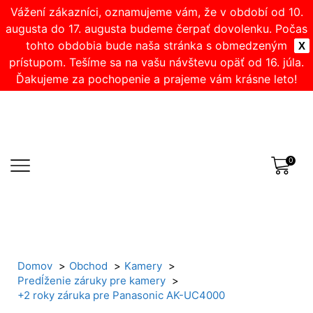
Vážení zákazníci, oznamujeme vám, že v období od 10.
augusta do 17. augusta budeme čerpať dovolenku. Počas
tohto obdobia bude naša stránka s obmedzeným
X
prístupom. Tešíme sa na vašu návštevu opäť od 16. júla.
Ďakujeme za pochopenie a prajeme vám krásne leto!
0
Domov
Obchod
Kamery
Predĺženie záruky pre kamery
+2 roky záruka pre Panasonic AK-UC4000