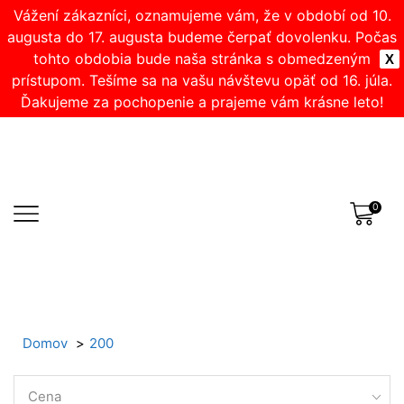
Vážení zákazníci, oznamujeme vám, že v období od 10.
augusta do 17. augusta budeme čerpať dovolenku. Počas
tohto obdobia bude naša stránka s obmedzeným
X
prístupom. Tešíme sa na vašu návštevu opäť od 16. júla.
Ďakujeme za pochopenie a prajeme vám krásne leto!
0
Domov
200
Cena