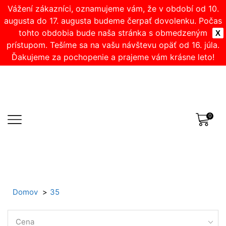
Vážení zákazníci, oznamujeme vám, že v období od 10.
augusta do 17. augusta budeme čerpať dovolenku. Počas
tohto obdobia bude naša stránka s obmedzeným
X
prístupom. Tešíme sa na vašu návštevu opäť od 16. júla.
Ďakujeme za pochopenie a prajeme vám krásne leto!
0
Domov
35
Cena