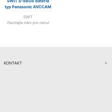
SWIT S-8BG6 batéria
typ Panasonic AVCCAM
s indikáciou (Výroba a
SWIT
predaj skončili!!!)
Zavolajte nám pre cenu!
KONTAKT