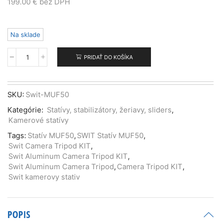
199.00
€
bez DPH
Na sklade
PRIDAŤ DO KOŠÍKA
množstvo
Swit
Aluminum
Camera
SKU:
Swit-MUF50
Tripod
Kategórie:
Statívy, stabilizátory, žeriavy, sliders
,
KIT,
Kamerové statívy
with
SWIT
Tags:
Statív MUF50
,
SWIT Statív MUF50
,
TH50
Swit Camera Tripod KIT
,
Fluid
Swit Aluminum Camera Tripod KIT
,
Video
Swit Aluminum Camera Tripod
,
Camera Tripod KIT
,
Head,
Swit kamerovy stativ
5kg
Payload,
Soft
POPIS
Bag