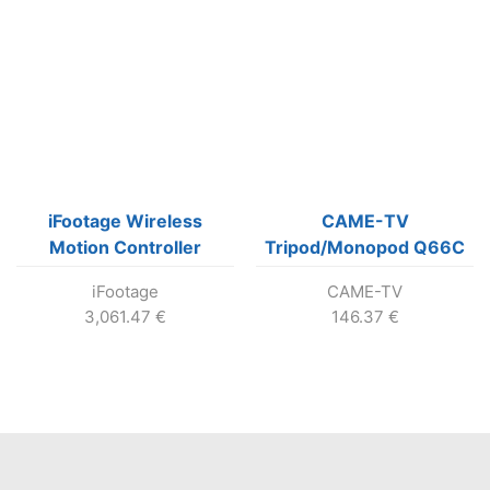
iFootage Wireless
CAME-TV
Motion Controller
Tripod/Monopod Q66C
System S1A3
iFootage
CAME-TV
3,061.47
€
146.37
€