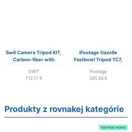
Swit Camera Tripod KIT,
iFootage Gazelle
Carbon-fiber with
Fastbowl Tripod TC7,
TH150 Fluid Video Head
statívove nohy z
SWIT
iFootage
uhlíkových vlakien
712.17
€
381.30
€
Produkty z rovnakej kategórie
Výpredaj skladu!