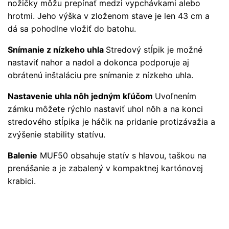
nožičky môžu prepínať medzi vypchávkami alebo
hrotmi. Jeho výška v zloženom stave je len 43 cm a
dá sa pohodlne vložiť do batohu.
Snímanie z nízkeho uhla
Stredový stĺpik je možné
nastaviť nahor a nadol a dokonca podporuje aj
obrátenú inštaláciu pre snímanie z nízkeho uhla.
Nastavenie uhla nôh jedným kľúčom
Uvoľnením
zámku môžete rýchlo nastaviť uhol nôh a na konci
stredového stĺpika je háčik na pridanie protizávažia a
zvýšenie stability statívu.
Balenie
MUF50 obsahuje statív s hlavou, taškou na
prenášanie a je zabalený v kompaktnej kartónovej
krabici.