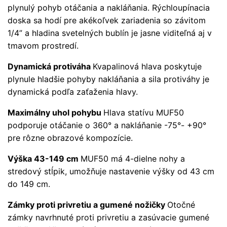
plynulý pohyb otáčania a nakláňania. Rýchloupínacia
doska sa hodí pre akékoľvek zariadenia so závitom
1/4” a hladina svetelných bublín je jasne viditeľná aj v
tmavom prostredí.
Dynamická protiváha
Kvapalinová hlava poskytuje
plynule hladšie pohyby nakláňania a sila protiváhy je
dynamická podľa zaťaženia hlavy.
Maximálny uhol pohybu
Hlava statívu MUF50
podporuje otáčanie o 360° a nakláňanie -75°- +90°
pre rôzne obrazové kompozície.
Výška 43-149 cm
MUF50 má 4-dielne nohy a
stredový stĺpik, umožňuje nastavenie výšky od 43 cm
do 149 cm.
Zámky proti privretiu a gumené nožičky
Otočné
zámky navrhnuté proti privretiu a zasúvacie gumené