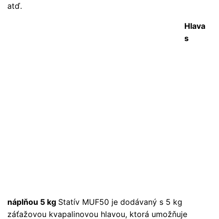
atď.
Hlava
s
náplňou 5 kg
Statív MUF50 je dodávaný s 5 kg
záťažovou kvapalinovou hlavou, ktorá umožňuje