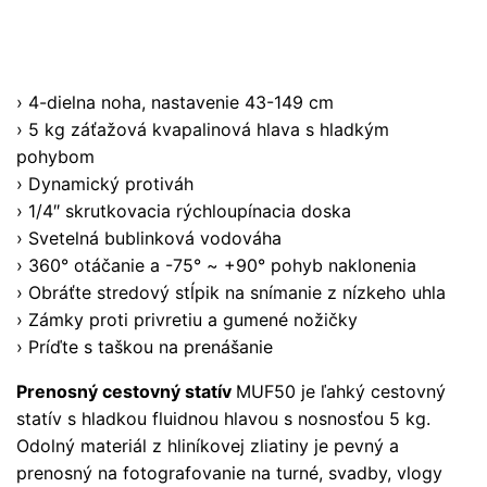
› 4-dielna noha, nastavenie 43-149 cm
› 5 kg záťažová kvapalinová hlava s hladkým
pohybom
› Dynamický protiváh
› 1/4″ skrutkovacia rýchloupínacia doska
› Svetelná bublinková vodováha
› 360° otáčanie a -75° ~ +90° pohyb naklonenia
› Obráťte stredový stĺpik na snímanie z nízkeho uhla
› Zámky proti privretiu a gumené nožičky
› Príďte s taškou na prenášanie
Prenosný cestovný statív
MUF50 je ľahký cestovný
statív s hladkou fluidnou hlavou s nosnosťou 5 kg.
Odolný materiál z hliníkovej zliatiny je pevný a
prenosný na fotografovanie na turné, svadby, vlogy