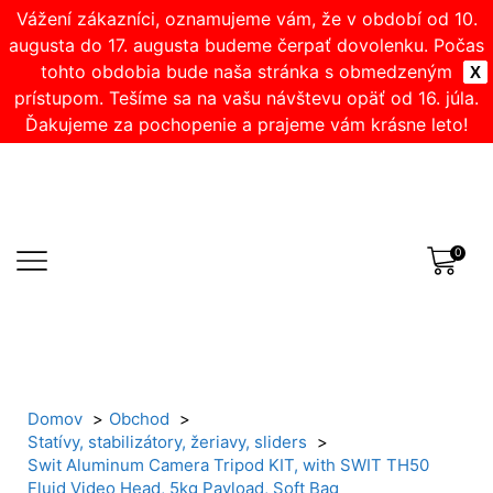
Vážení zákazníci, oznamujeme vám, že v období od 10.
augusta do 17. augusta budeme čerpať dovolenku. Počas
tohto obdobia bude naša stránka s obmedzeným
X
prístupom. Tešíme sa na vašu návštevu opäť od 16. júla.
Ďakujeme za pochopenie a prajeme vám krásne leto!
0
Domov
Obchod
Statívy, stabilizátory, žeriavy, sliders
Swit Aluminum Camera Tripod KIT, with SWIT TH50
Fluid Video Head, 5kg Payload, Soft Bag