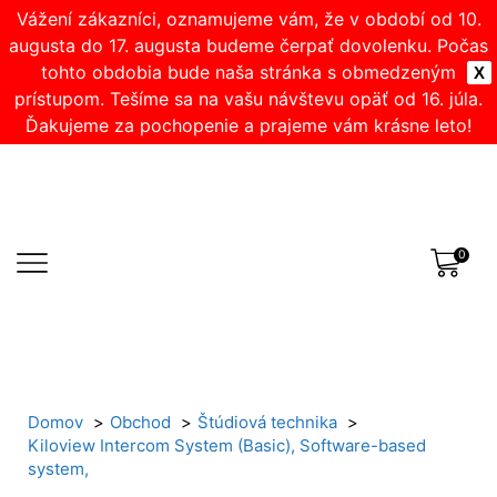
Vážení zákazníci, oznamujeme vám, že v období od 10.
augusta do 17. augusta budeme čerpať dovolenku. Počas
tohto obdobia bude naša stránka s obmedzeným
X
prístupom. Tešíme sa na vašu návštevu opäť od 16. júla.
Ďakujeme za pochopenie a prajeme vám krásne leto!
0
Domov
Obchod
Štúdiová technika
Kiloview Intercom System (Basic), Software-based
system,