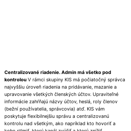
Centralizované riadenie. Admin má všetko pod
kontrolou
V rámci skupiny KIS má počiatočný správca
najvyššiu úroveň riadenia na pridávanie, mazanie a
upravovanie všetkých členských účtov. Upraviteľné
informácie zahŕňajú názvy účtov, heslá, roly členov
(bežní používatelia, správcovia) atď. KIS vám
poskytuje flexibilnejšiu správu a centralizovanú
kontrolu nad všetkým, ako napríklad kto hovoriť a
koho stlmiť, ktorý kanál zvýšiť a ktorý znížiť.