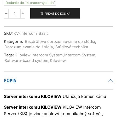
Dodanie do 14 pracovných dní
PRIDAŤ DO KOŠÍKA
množstvo
Kiloview
Intercom
System
SKU:
KV-Intercom_Basic
(Basic),
Kategórie:
Bezdrôtové dorozumievanie do štúdia
,
Software-
Dorozumievanie do štúdia
,
Štúdiová technika
based
system,
Tags:
Kiloview Intercom System
,
Intercom System
,
Software-based system
,
Kiloview
POPIS
Server interkomu KILOVIEW
Uľahčuje komunikáciu
Server interkomu KILOVIEW
KILOVIEW Intercom
Server (KIS) je viackanálový komunikačný softvér,