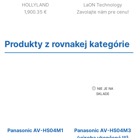
HOLLYLAND
LaON Technology
kufra.
1,900.35
€
Zavolajte nám pre cenu!
Produkty z rovnakej kategórie
NIE JE NA
SKLADE
Panasonic AV-HS04M1
Panasonic AV-HS04M3
(výroba ukončená !!!)