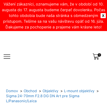
Vážení zákazníci, oznamujeme vám, že v období od 10.
augusta do 17. augusta budeme čerpať dovolenku. Počas
tohto obdobia bude naša stránka s obmedzeným
X
prístupom. Tešíme sa na vašu návštevu opäť od 16. júla.
Ďakujeme za pochopenie a prajeme vám krásne leto!
0
Domov
Obchod
Objektívy
L-mount objektívy
Sigma 24-70mm F2.8 DG DN Art pre Sigma
L/Panasonic/Leica