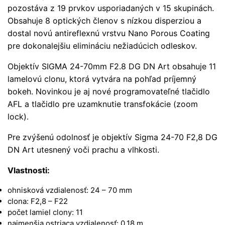
pozostáva z 19 prvkov usporiadaných v 15 skupinách.
Obsahuje 8 optických členov s nízkou disperziou a
dostal novú antireflexnú vrstvu Nano Porous Coating
pre dokonalejšiu elimináciu nežiadúcich odleskov.
Objektív SIGMA 24-70mm F2.8 DG DN Art obsahuje 11
lamelovú clonu, ktorá vytvára na pohľad príjemný
bokeh. Novinkou je aj nové programovateľné tlačidlo
AFL a tlačidlo pre uzamknutie transfokácie (zoom
lock).
Pre zvýšenú odolnosť je objektív Sigma 24-70 F2,8 DG
DN Art utesnený voči prachu a vlhkosti.
Vlastnosti:
ohnisková vzdialenosť: 24 – 70 mm
clona: F2,8 – F22
počet lamiel clony: 11
najmenšia ostriaca vzdialenosť: 0,18 m