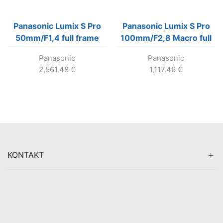
Panasonic Lumix S Pro
Panasonic Lumix S Pro
50mm/F1,4 full frame
100mm/F2,8 Macro full
objektív pre L-mount
frame objektív pre L-
Panasonic
Panasonic
mount
2,561.48
€
1,117.46
€
KONTAKT