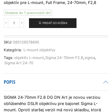
objektív pre L-mount, Full Frame, 24-70mm, F2,8
Dodanie do 7 pracovných dní
PRIDAŤ DO KOŠÍKA
množstvo
Sigma
24-
70mm
SKU:
085126578695
F2.8
Kategória:
L-mount objektívy
DG
DN
Tags:
objektív L-mount
,
Sigma 24-70mm F2.8
,
sigma
,
Art
Sigma Art 24-70
pre
Sigma
L/Panasonic/Leica
POPIS
SIGMA 24-70mm F2.8 DG DN Art je novou verziou
obľúbeného DSLR objektívu pre bajonet Sigma L-
mount. Oproti staršej verzii má novú skladbu, ktorá