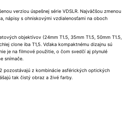
enou verziou úspešnej série VDSLR. Najväčšou zmenou
ia, nápisy s ohniskovými vzdialenosťami na oboch
tových objektívov (24mm T1.5, 35mm T1.5, 50mm T1.5,
ýchlej clone iba T1,5. Vďaka kompaktnému dizajnu sú
e je na filmové použitie, o čom svedčí aj plynulé
me snímače.
 pozostávajú z kombinácie asférických optických
ášajú tak čistý obraz a živé farby.