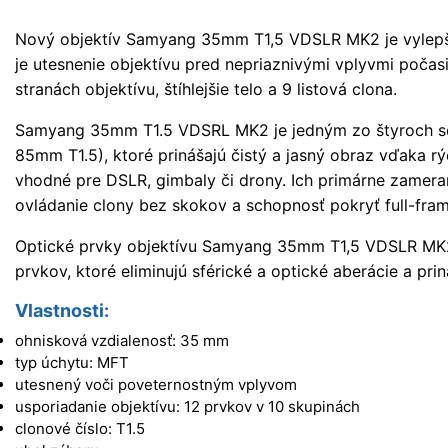
Nový objektív Samyang 35mm T1,5 VDSLR MK2 je vylepš
je utesnenie objektívu pred nepriaznivými vplyvmi počas
stranách objektívu, štíhlejšie telo a 9 listová clona.
Samyang 35mm T1.5 VDSRL MK2 je jedným zo štyroch se
85mm T1.5), ktoré prinášajú čistý a jasný obraz vďaka r
vhodné pre DSLR, gimbaly či drony. Ich primárne zamerani
ovládanie clony bez skokov a schopnosť pokryť full-fra
Optické prvky objektívu Samyang 35mm T1,5 VDSLR MK2
prvkov, ktoré eliminujú sférické a optické aberácie a prin
Vlastnosti:
ohnisková vzdialenosť: 35 mm
typ úchytu: MFT
utesnený voči poveternostným vplyvom
usporiadanie objektívu: 12 prvkov v 10 skupinách
clonové číslo: T1.5