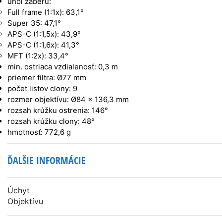
uhol záberu:
Full frame (1:1x): 63,1°
Super 35: 47,1°
APS-C (1:1,5x): 43,9°
APS-C (1:1,6x): 41,3°
MFT (1:2x): 33,4°
min. ostriaca vzdialenosť: 0,3 m
priemer filtra: Ø77 mm
počet listov clony: 9
rozmer objektívu: Ø84 x 136,3 mm
rozsah krúžku ostrenia: 146°
rozsah krúžku clony: 48°
hmotnosť: 772,6 g
ĎALŠIE INFORMÁCIE
Úchyt
Objektívu