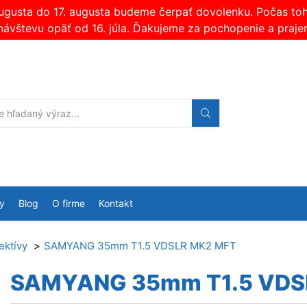
augusta do 17. augusta budeme čerpať dovolenku. Počas t
návštevu opäť od 16. júla. Ďakujeme za pochopenie a praje
Search
input
y
Blog
O firme
Kontakt
ektívy
SAMYANG 35mm T1.5 VDSLR MK2 MFT
SAMYANG 35mm T1.5 VDS