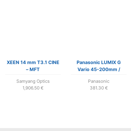
XEEN 14 mm T3.1 CINE
Panasonic LUMIX G
– MFT
Vario 45-200mm /
F4.0-5.6 / MEGA O.I.S.
Samyang Optics
Panasonic
1,906.50
€
381.30
€