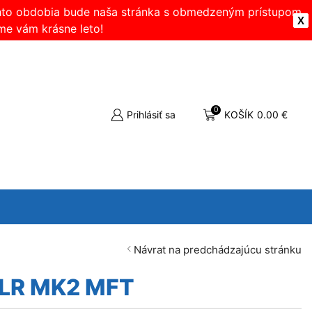
ohto obdobia bude naša stránka s obmedzeným prístupom.
X
me vám krásne leto!
0
Prihlásiť sa
KOŠÍK
0.00
€
Návrat na predchádzajúcu stránku
LR MK2 MFT