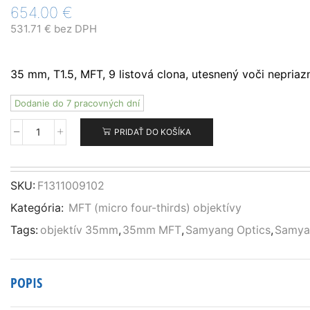
654.00
€
531.71
€
bez DPH
35 mm, T1.5, MFT, 9 listová clona, utesnený voči nepria
Dodanie do 7 pracovných dní
PRIDAŤ DO KOŠÍKA
množstvo
SAMYANG
35mm
T1.5
SKU:
F1311009102
VDSLR
Kategória:
MFT (micro four-thirds) objektívy
MK2
MFT
Tags:
objektív 35mm
,
35mm MFT
,
Samyang Optics
,
Samya
POPIS