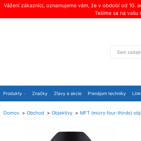
Vážení zákazníci, oznamujeme vám, že v období od 10. 
Tešíme sa na vašu 
Produkty
Značky
Zľavy a akcie
Prenájom techniky
Link
Domov
Obchod
Objektívy
MFT (micro four-thirds) obj