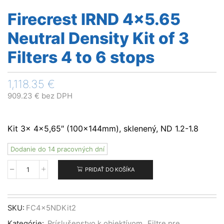
Firecrest IRND 4×5.65
Neutral Density Kit of 3
Filters 4 to 6 stops
1,118.35
€
909.23
€
bez DPH
Kit 3x 4×5,65″ (100x144mm), sklenený, ND 1.2-1.8
Dodanie do 14 pracovných dní
PRIDAŤ DO KOŠÍKA
množstvo
Firecrest
IRND
4x5.65
SKU:
FC4x5NDKit2
Neutral
Kategórie:
Príslušenstvo k objektívom
,
Filtre pre