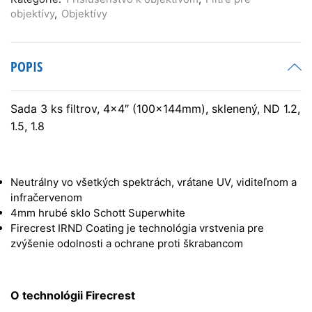
Density
objektívy
,
Objektívy
Kit
of
3
Filters
POPIS
4
to
6
Sada 3 ks filtrov, 4×4″ (100x144mm), sklenený, ND 1.2,
stops
1.5, 1.8
Neutrálny vo všetkých spektrách, vrátane UV, viditeľnom a
infračervenom
4mm hrubé sklo Schott Superwhite
Firecrest IRND Coating je technológia vrstvenia pre
zvýšenie odolnosti a ochrane proti škrabancom
O technológii Firecrest