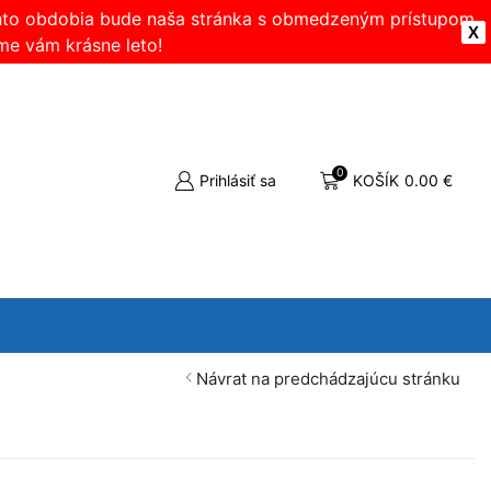
ohto obdobia bude naša stránka s obmedzeným prístupom.
X
me vám krásne leto!
0
Prihlásiť sa
KOŠÍK
0.00
€
Návrat na predchádzajúcu stránku