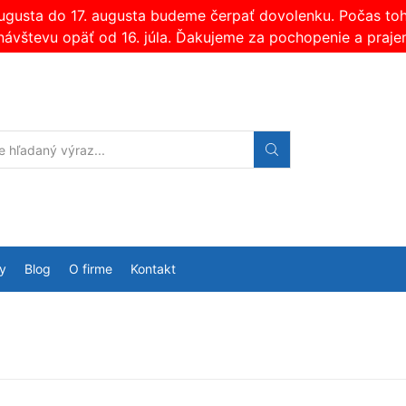
augusta do 17. augusta budeme čerpať dovolenku. Počas t
návštevu opäť od 16. júla. Ďakujeme za pochopenie a praje
Search
input
y
Blog
O firme
Kontakt