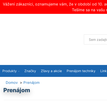
Vážení zákazníci, oznamujeme vám, že v období od 10. 
Tešíme sa na vašu 
Produkty
Značky
Zľavy a akcie
Prenájom techniky
Link
Domov
Prenájom
Prenájom