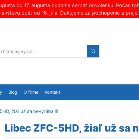
augusta do 17. augusta budeme čerpať dovolenku. Počas t
návštevu opäť od 16. júla. Ďakujeme za pochopenie a praje
Search
input
y
Blog
O firme
Kontakt
HD, žiaľ už sa nevyrába !!!
Libec ZFC-5HD, žiaľ už sa n