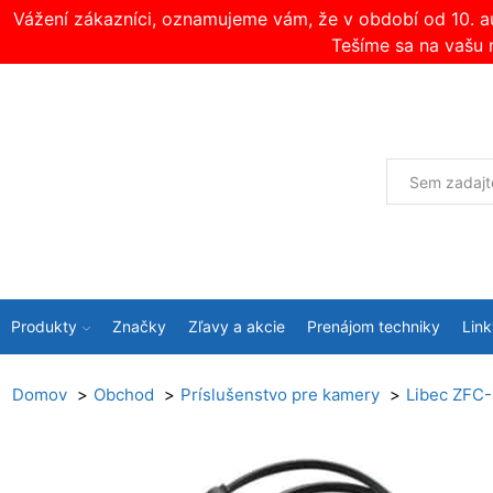
Vážení zákazníci, oznamujeme vám, že v období od 10. 
Tešíme sa na vašu 
Produkty
Značky
Zľavy a akcie
Prenájom techniky
Link
Domov
Obchod
Príslušenstvo pre kamery
Libec ZFC-5