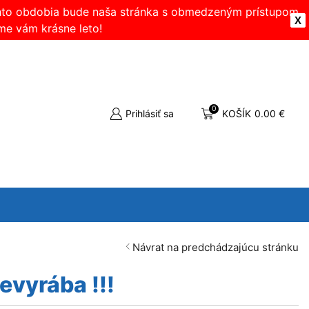
ohto obdobia bude naša stránka s obmedzeným prístupom.
X
me vám krásne leto!
0
Prihlásiť sa
KOŠÍK
0.00
€
Návrat na predchádzajúcu stránku
evyrába !!!