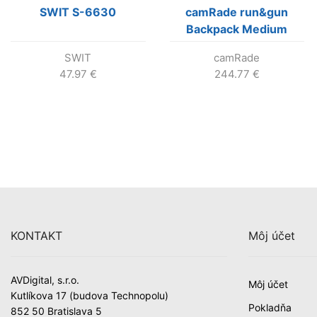
SWIT S-6630
camRade run&gun
Backpack Medium
SWIT
camRade
47.97
€
244.77
€
KONTAKT
Môj účet
AVDigital, s.r.o.
Môj účet
Kutlíkova 17 (budova Technopolu)
Pokladňa
852 50 Bratislava 5