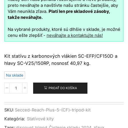
preto neváhajte a navštívte našu stránku častejšie, aby
Vám neunikla zľava.
Platí len pre skladové zásoby,
takže neváhajte.
Na vybrané produkty, ktoré sú dlhšie v sklade, je možné
cenu ešte zlepšiť -
neváhajte a kontaktujte nás!
Kit statívu z karbonových vlákien SC-EFP/CF150D a
hlavy SC-V25/150RP, nosnosť 40,97 kg.
Na sklade
PRIDAŤ DO KOŠÍKA
množstvo
Secced
Reach
Plus
SKU:
Secced-Reach-Plus-5-(CF)-tripod-kit
5
Kategória:
Statívové kity
Kit
CF
Tags:
discount
,
tripod
,
Čistenie skladu 2024
,
zľava