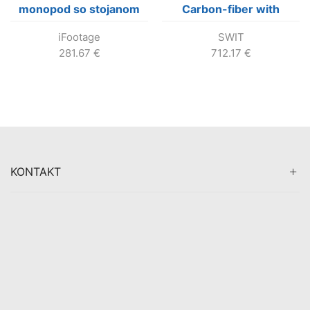
monopod so stojanom
Carbon-fiber with
včítane hlavy Komodo
TH150 Fluid Video Head
iFootage
SWIT
K5 (Výroba skončila !)
281.67
€
712.17
€
KONTAKT