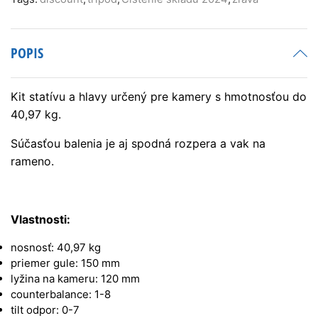
video
statív
s
POPIS
fluidnou
hlavou
Kit statívu a hlavy určený pre kamery s hmotnosťou do
40,97 kg.
Súčasťou balenia je aj spodná rozpera a vak na
rameno.
Vlastnosti:
nosnosť: 40,97 kg
priemer gule: 150 mm
lyžina na kameru: 120 mm
counterbalance: 1-8
tilt odpor: 0-7