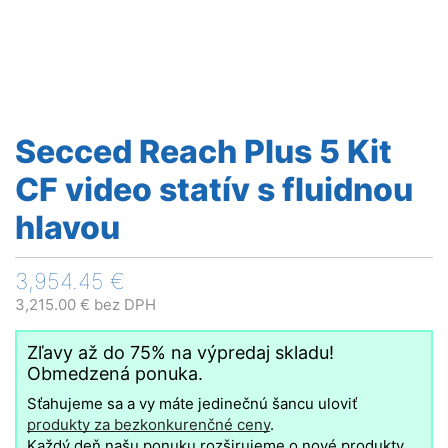
Secced Reach Plus 5 Kit
CF video statív s fluidnou
hlavou
3,954.45
€
3,215.00
€
bez DPH
Zľavy až do 75% na výpredaj skladu!
Obmedzená ponuka.
Sťahujeme sa a vy máte jedinečnú šancu uloviť
produkty za bezkonkurenčné ceny
.
Každý deň našu ponuku rozširujeme o nové produkty,