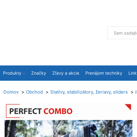
Produkty
Značky
Zľavy a akcie
Prenájom techniky
Link
Domov
Obchod
Statívy, stabilizátory, žeriavy, sliders