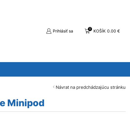
0
Prihlásiť sa
KOŠÍK
0.00
€
Návrat na predchádzajúcu stránku
le Minipod