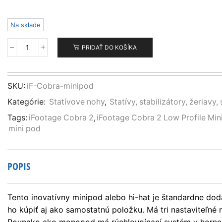
Na sklade
PRIDAŤ DO KOŠÍKA
množstvo
iFootage
Cobra
2
SKU:
iF-Cobra-minipod
Low
Kategórie:
Statívove nohy
,
Statívy, stabilizátory, žeriavy, 
Profile
Minipod
Tags:
iFootage Cobra 2
,
iFootage Cobra 2 Low Profile Mi
mini pod
POPIS
Tento inovatívny minipod alebo hi-hat je štandardne 
ho kúpiť aj ako samostatnú položku. Má tri nastaviteľné 
Rovnako ako monopod má rýchloupínací systém v hornej č