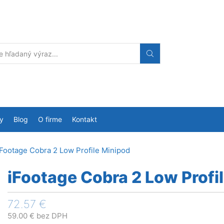
Search
input
y
Blog
O firme
Kontakt
iFootage Cobra 2 Low Profile Minipod
iFootage Cobra 2 Low Profi
72.57
€
59.00
€
bez DPH