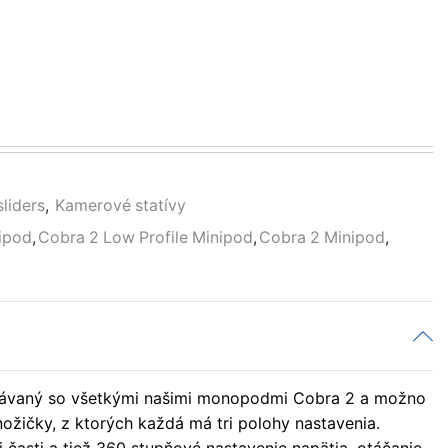
sliders
,
Kamerové statívy
nipod
,
Cobra 2 Low Profile Minipod
,
Cobra 2 Minipod
,
dodávaný so všetkými našimi monopodmi Cobra 2 a možno
nožičky, z ktorých každá má tri polohy nastavenia.
asti a tiež 360 stupňové nastavenie napätia, otáčanie