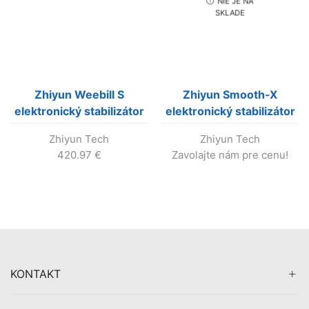
NIE JE NA
SKLADE
Zhiyun Weebill S
Zhiyun Smooth-X
elektronický stabilizátor
elektronický stabilizátor
pre mini kamery a DSLR
pre smartfón (šedý)
Zhiyun Tech
Zhiyun Tech
(Výroba skončila!)
420.97
€
Zavolajte nám pre cenu!
KONTAKT