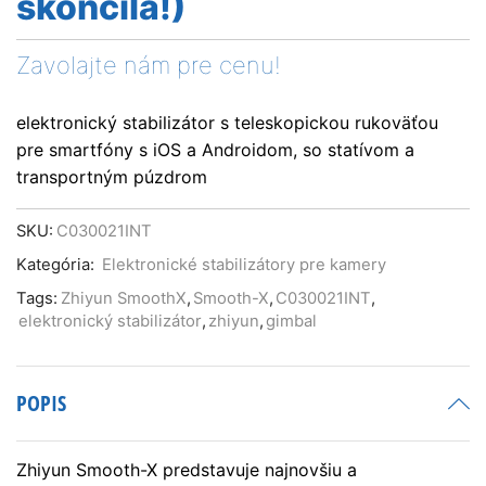
skončila!)
Zavolajte nám pre cenu!
elektronický stabilizátor s teleskopickou rukoväťou
pre smartfóny s iOS a Androidom, so statívom a
transportným púzdrom
SKU:
C030021INT
Kategória:
Elektronické stabilizátory pre kamery
Tags:
Zhiyun SmoothX
,
Smooth-X
,
C030021INT
,
elektronický stabilizátor
,
zhiyun
,
gimbal
POPIS
Zhiyun Smooth-X predstavuje najnovšiu a