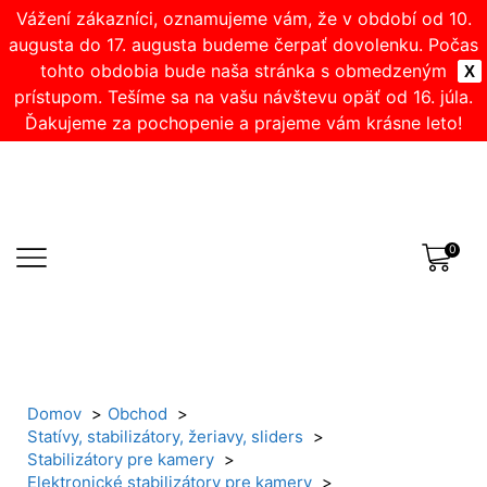
Vážení zákazníci, oznamujeme vám, že v období od 10.
augusta do 17. augusta budeme čerpať dovolenku. Počas
tohto obdobia bude naša stránka s obmedzeným
X
prístupom. Tešíme sa na vašu návštevu opäť od 16. júla.
Ďakujeme za pochopenie a prajeme vám krásne leto!
0
Domov
Obchod
Statívy, stabilizátory, žeriavy, sliders
Stabilizátory pre kamery
Elektronické stabilizátory pre kamery