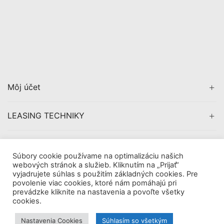
Môj účet
LEASING TECHNIKY
CERTIFIKÁCIA
Súbory cookie používame na optimalizáciu našich
webových stránok a služieb. Kliknutím na „Prijať“
vyjadrujete súhlas s použitím základných cookies. Pre
povolenie viac cookies, ktoré nám pomáhajú pri
prevádzke kliknite na nastavenia a povoľte všetky
Copyright © 2019
AVDigital, s.r.o.
. All Rights Reserved.
cookies.
|
Obchodné pomienky
Tieto internetové stránky používajú súbory cookie. Viac
Nastavenia Cookies
Súhlasím so všetkým