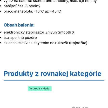
výdrž na batériu: štandardne 4 hodiny, max. 5,5 hodiny
nabíjací čas: 3 hodiny
pracovná teplota: -10°C až +45°C
Obsah balenia:
elektronický stabilizátor Zhiyun Smooth X
transportné púzdro
skladací statív s uchytením na rukoväť (trojnožka)
Produkty z rovnakej kategórie
Výpredaj skladu!