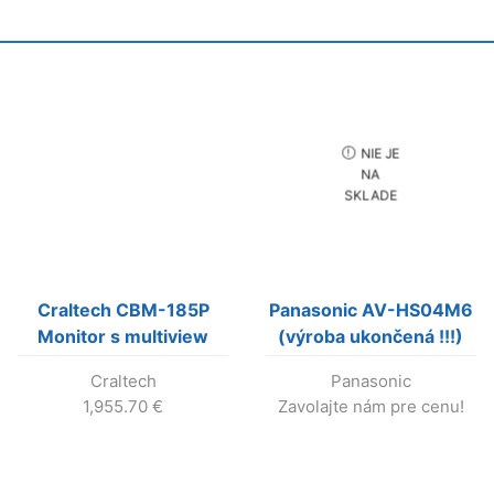
NIE JE
NA
SKLADE
Craltech CBM-185P
Panasonic AV-HS04M6
Monitor s multiview
(výroba ukončená !!!)
Craltech
Panasonic
1,955.70
€
Zavolajte nám pre cenu!