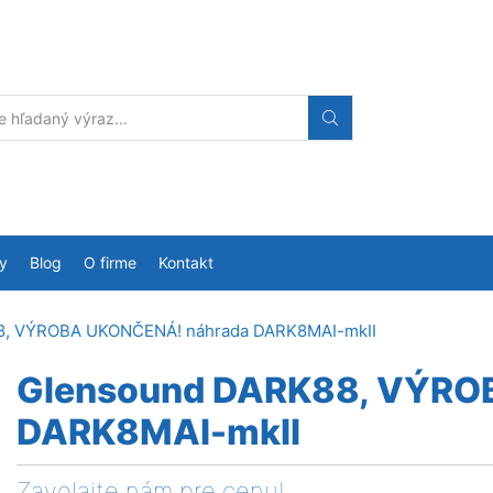
Search
input
y
Blog
O firme
Kontakt
8, VÝROBA UKONČENÁ! náhrada DARK8MAI-mkII
Glensound DARK88, VÝRO
DARK8MAI-mkII
Zavolajte nám pre cenu!