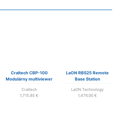
Craltech CBP-100
LaON RBS25 Remote
Modulárny multiviewer
Base Station
Craltech
LaON Technology
1,715.85
€
1,476.00
€