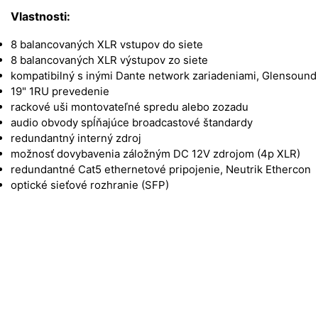
Vlastnosti:
8 balancovaných XLR vstupov do siete
8 balancovaných XLR výstupov zo siete
kompatibilný s inými Dante network zariadeniami, Glensoun
19" 1RU prevedenie
rackové uši montovateľné spredu alebo zozadu
audio obvody spĺňajúce broadcastové štandardy
redundantný interný zdroj
možnosť dovybavenia záložným DC 12V zdrojom (4p XLR)
redundantné Cat5 ethernetové pripojenie, Neutrik Ethercon
optické sieťové rozhranie (SFP)