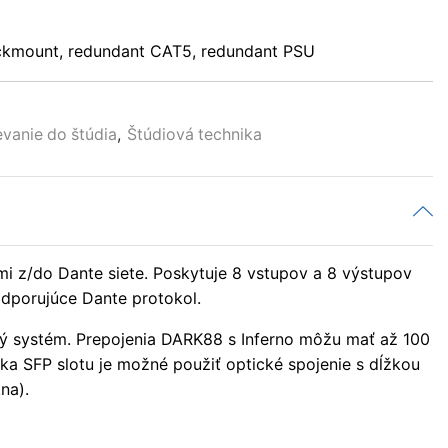
ackmount, redundant CAT5, redundant PSU
vanie do štúdia
,
Štúdiová technika
i z/do Dante siete. Poskytuje 8 vstupov a 8 výstupov
odporujúce Dante protokol.
ký systém. Prepojenia DARK88 s Inferno môžu mať až 100
a SFP slotu je možné použiť optické spojenie s dĺžkou
na).