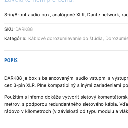
8-in/8-out audio box, analógové XLR, Dante network, r
SKU:
DARK88
Kategórie:
Káblové dorozumievanie do štúdia
,
Dorozumie
POPIS
DARK88 je box s balancovanými audio vstupmi a výstupm
cez 3-pin XLR. Plne kompatibilný s inými zariadeniami p
Použitím s Inferno dokáže vytvoriť sieťový komentátors
metrov, s podporou redundantného sieťového kábla. Vďak
rádovo v kilometroch (v závislosti od typu modulu a vlák