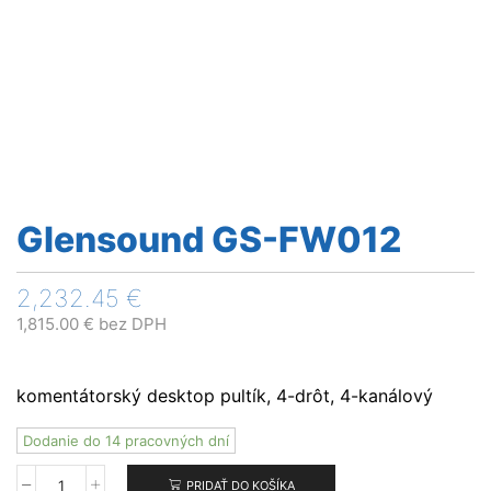
Glensound GS-FW012
2,232.45
€
1,815.00
€
bez DPH
komentátorský desktop pultík, 4-drôt, 4-kanálový
Dodanie do 14 pracovných dní
PRIDAŤ DO KOŠÍKA