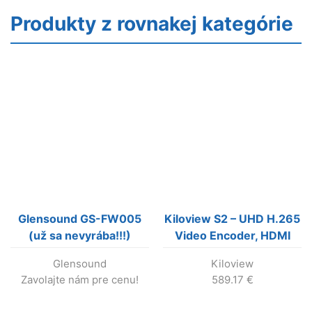
Produkty z rovnakej kategórie
Glensound GS-FW005
Kiloview S2 – UHD H.265
(už sa nevyrába!!!)
Video Encoder, HDMI
2.0 input,
Glensound
Kiloview
Zavolajte nám pre cenu!
589.17
€