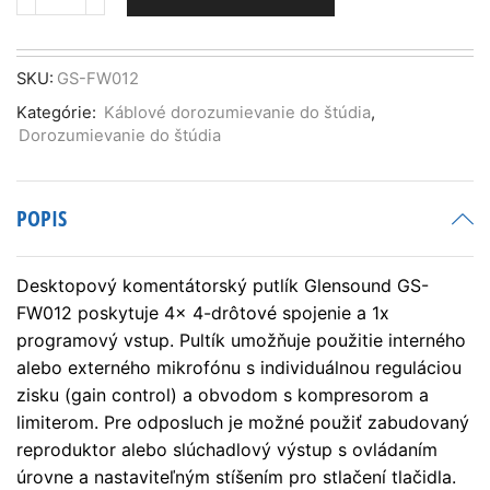
množstvo
Glensound
GS-
FW012
SKU:
GS-FW012
Kategórie:
Káblové dorozumievanie do štúdia
,
Dorozumievanie do štúdia
POPIS
Desktopový komentátorský putlík Glensound GS-
FW012 poskytuje 4x 4-drôtové spojenie a 1x
programový vstup. Pultík umožňuje použitie interného
alebo externého mikrofónu s individuálnou reguláciou
zisku (gain control) a obvodom s kompresorom a
limiterom. Pre odposluch je možné použiť zabudovaný
reproduktor alebo slúchadlový výstup s ovládaním
úrovne a nastaviteľným stíšením pro stlačení tlačidla.