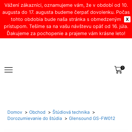
Vážení zákazníci, oznamujeme vám, že v období od 10.
augusta do 17. augusta budeme čerpať dovolenku. Počas
tohto obdobia bude naša stránka s obmedzeným
X
prístupom. Tešíme sa na vašu návštevu opäť od 16. júla.
Ďakujeme za pochopenie a prajeme vám krásne leto!
0
Domov
Obchod
Štúdiová technika
Dorozumievanie do štúdia
Glensound GS-FW012