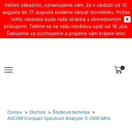
Vážení zákazníci, oznamujeme vám, že v období od 10.
augusta do 17. augusta budeme čerpať dovolenku. Počas
tohto obdobia bude naša stránka s obmedzeným
X
prístupom. Tešíme sa na vašu návštevu opäť od 16. júla.
Ďakujeme za pochopenie a prajeme vám krásne leto!
0
Domov
Obchod
Štúdiová technika
AVCOM Compact Spectrum Analyzer 5-2500 MHz