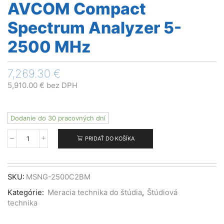
AVCOM Compact
Spectrum Analyzer 5-
2500 MHz
7,269.30
€
5,910.00
€
bez DPH
Dodanie do 30 pracovných dní
PRIDAŤ DO KOŠÍKA
množstvo
AVCOM
Compact
Spectrum
SKU:
MSNG-2500C2BM
Analyzer
Kategórie:
Meracia technika do štúdia
,
Štúdiová
5-
technika
2500
MHz