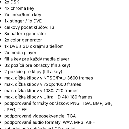
2x DSK
4x chroma key
7x linear/luma key
1x stinger / 1x DVE
celkový počet kľúčov: 13
8x pattern generator
2x color generator
1x DVE s 3D okrajmi a tieňom
2x media player
fill a key pre každý media player
32 pozícií pre obrázky (fill a key)
2 pozície pre klipy (fill a key)
max. dĺžka klipov v NTSC/PAL: 3600 frames
max. dĺžka klipov v 720p: 1600 frames
max. dĺžka klipov v 1080: 720 frames
max. dĺžka klipov v Ultra HD 4K: 180 frames
podporované formáty obrázkov: PNG, TGA, BMP, GIF,
JPEG, TIFF
podporované videosekvencie: TGA
podporované audio formáty: WAV, MP3, AIFF
zabudovaný náhľadový LCD displej