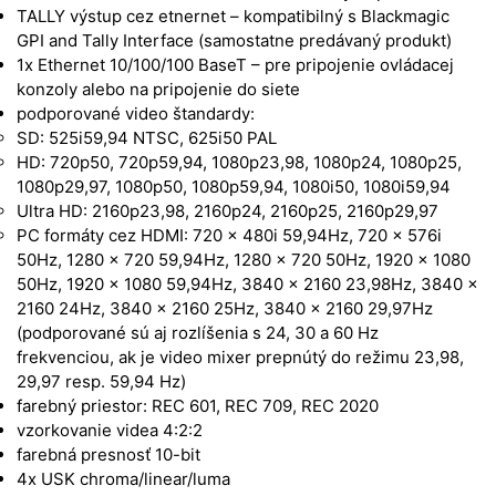
TALLY výstup cez etnernet – kompatibilný s Blackmagic
GPI and Tally Interface (samostatne predávaný produkt)
1x Ethernet 10/100/100 BaseT – pre pripojenie ovládacej
konzoly alebo na pripojenie do siete
podporované video štandardy:
SD: 525i59,94 NTSC, 625i50 PAL
HD: 720p50, 720p59,94, 1080p23,98, 1080p24, 1080p25,
1080p29,97, 1080p50, 1080p59,94, 1080i50, 1080i59,94
Ultra HD: 2160p23,98, 2160p24, 2160p25, 2160p29,97
PC formáty cez HDMI: 720 x 480i 59,94Hz, 720 x 576i
50Hz, 1280 x 720 59,94Hz, 1280 x 720 50Hz, 1920 x 1080
50Hz, 1920 x 1080 59,94Hz, 3840 x 2160 23,98Hz, 3840 x
2160 24Hz, 3840 x 2160 25Hz, 3840 x 2160 29,97Hz
(podporované sú aj rozlíšenia s 24, 30 a 60 Hz
frekvenciou, ak je video mixer prepnútý do režimu 23,98,
29,97 resp. 59,94 Hz)
farebný priestor: REC 601, REC 709, REC 2020
vzorkovanie videa 4:2:2
farebná presnosť 10-bit
4x USK chroma/linear/luma