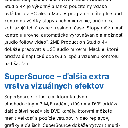
Studio 4K je výkonný a ľahko použiteľný vďaka
ovládaniu z PC alebo Mac. V programe máte plne pod
kontrolou všetky stopy a ich mixovanie, pričom sa
zobrazujú ich úrovne v reálnom čase. Stopy môžu mať
kontrolu úrovne, automatické vyrovnávanie a možnosť
„audio follow video“. 2ME Production Studio 4K
dokáže pracovať s USB audio mixermi Mackie, ktoré
pridávajú haptickú odozvu a lepšiu vizuálnu kontrolu
nad šabľami.
SuperSource – ďalšia extra
vrstva vizuálnych efektov
SuperSource je funkcia, ktorá ku dvom
plnohodnotným 2 M/E radám, kľúčom a DVE pridáva
ďalšie štyri nezávisle DVE kanály, ktorými môžete
meniť veľkosť a pozície vstupov, video replayov,
grafiky a ďalších. SuperSource dokáže vytvoriť multi-