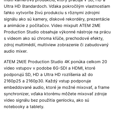
Ultra HD štandardoch. Vďaka pokročilým vlastnostiam
ľahko vytvoríte živú produkciu s rôznymi zdrojmi
signálu ako sú kamery, diskové rekordéry, prezentácie
a animácie z počítačov. Video mixpult ATEM 2ME
Production Studio obsahuje výkonné nástroje na prácu
s videom ako sú chroma kľúče, prechodové efekty,
zdroj multimédií, multiview zobrazenie či zabudovaný
audio mixer.
ATEM 2M/E Production Studio 4K ponúka celkom 20
video vstupov v podobe 6G-SDI a HDMI, ktoré
podporujú SD, HD a Ultra HD rozlíšenia až do
2160p25 a 2160p30. Každý vstup podporuje
embeddované audio, ktoré je možné mixovať, a frame
synchronizer, vďaka ktorému môžete mixovať zdroje
video signálu bez použitia genlocku, ako sú
notebooky a tablety.