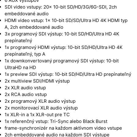
6 AUX výstupov
SDI video vstupy: 20x 10-bit SD/HD/3G/6G-SDI, 2ch
embeddované audio
HDMI video vstup: 1x 10-bit SD/SD/Ultra HD 4K HDMI typ
A, 2ch embeddované audio
3x programový SDI výstup: 10-bit SD/HD/Ultra HD 4K
prepínateľný
1x programový HDMI výstup: 10-bit SD/HD/Ultra HD 4K
prepínateľný, typ A
1x downkonvertovaný programový SDI výstup: 10-bit
UltraHD na HD
1x preview SDI výstup: 10-bit SD/HD/Ultra HD prepínateľný
2x multiview SDI/HDMI výstup
2x XLR audio vstup
2x RCA audio vstup
2x programový XLR audio výstup
2x monitorovací XLR audio výstup
1x XLR-in a 1x XLR-out pre TC
1x referenčný vstup: Tri-Sync alebo Black Burst
frame-synchronizér na každom aktívnom video vstupe
2ch embeddované audio na každom SDI výstupe