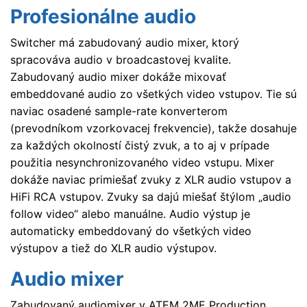
Profesionálne audio
Switcher má zabudovaný audio mixer, ktorý
spracováva audio v broadcastovej kvalite.
Zabudovaný audio mixer dokáže mixovať
embeddované audio zo všetkých video vstupov. Tie sú
naviac osadené sample-rate konverterom
(prevodníkom vzorkovacej frekvencie), takže dosahuje
za každých okolností čistý zvuk, a to aj v prípade
použitia nesynchronizovaného video vstupu. Mixer
dokáže naviac primiešať zvuky z XLR audio vstupov a
HiFi RCA vstupov. Zvuky sa dajú miešať štýlom „audio
follow video“ alebo manuálne. Audio výstup je
automaticky embeddovaný do všetkých video
výstupov a tiež do XLR audio výstupov.
Audio mixer
Zabudovaný audiomixer v ATEM 2ME Production