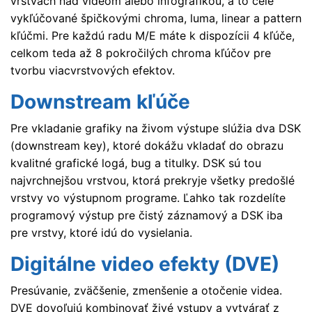
vrstvách nad videom alebo infografikou, a to celé
vykľúčované špičkovými chroma, luma, linear a pattern
kľúčmi. Pre každú radu M/E máte k dispozícii 4 kľúče,
celkom teda až 8 pokročilých chroma kľúčov pre
tvorbu viacvrstvových efektov.
Downstream kľúče
Pre vkladanie grafiky na živom výstupe slúžia dva DSK
(downstream key), ktoré dokážu vkladať do obrazu
kvalitné grafické logá, bug a titulky. DSK sú tou
najvrchnejšou vrstvou, ktorá prekryje všetky predošlé
vrstvy vo výstupnom programe. Ľahko tak rozdelíte
programový výstup pre čistý záznamový a DSK iba
pre vrstvy, ktoré idú do vysielania.
Digitálne video efekty (DVE)
Presúvanie, zväčšenie, zmenšenie a otočenie videa.
DVE dovoľujú kombinovať živé vstupy a vytvárať z