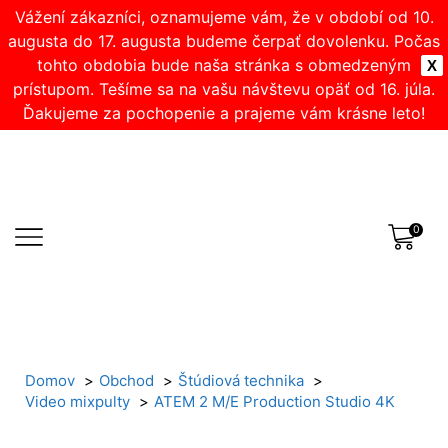
Vážení zákazníci, oznamujeme vám, že v období od 10.
augusta do 17. augusta budeme čerpať dovolenku. Počas
tohto obdobia bude naša stránka s obmedzeným
X
prístupom. Tešíme sa na vašu návštevu opäť od 16. júla.
Ďakujeme za pochopenie a prajeme vám krásne leto!
0
Domov
Obchod
Štúdiová technika
Video mixpulty
ATEM 2 M/E Production Studio 4K