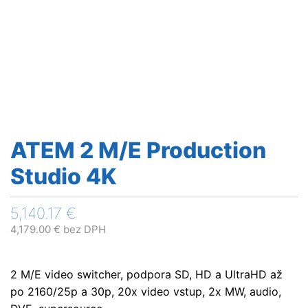
ATEM 2 M/E Production
Studio 4K
5,140.17
€
4,179.00
€
bez DPH
2 M/E video switcher, podpora SD, HD a UltraHD až
po 2160/25p a 30p, 20x video vstup, 2x MW, audio,