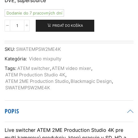
DVE, supersource
Dodanie do 7 pracovných dní
PRIDAŤ DO KOŠÍKA
množstvo
ATEM
2
M/E
SKU:
SWATEMPSW2ME4K
Production
Kategória:
Video mixpulty
Studio
4K
Tags:
ATEM switcher
,
ATEM video mixer
,
ATEM Production Studio 4K
,
ATEM 2ME Production Studio
,
Blackmagic Design
,
SWATEMPSW2ME4K
POPIS
Live switcher ATEM 2ME Production Studio 4K pre
multi kamerovú produkciu, ktorý pracuje v SD, HD a