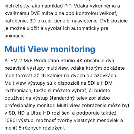
nich efekty, ako napríklad PiP. Vďaka výkonnému a
kvalitnému DVE máte plne pod kontrolou veľkosť,
natočenie, 3D okraje, tiene či nasvietenie. DVE pozície
je možné uložiť a vyvolať ich automaticky pre
animácie.
Multi View monitoring
ATEM 2 M/E Production Studio 4K obsahuje dva
nezávislé výstupy multiview, vďaka ktorým dokážete
monitorovať až 16 kamier na dvoch obrazovkách.
Multiview výstupy sú k dispozícii na SDI a HDMI
rozhraniach, takže si môžete vybrať, či budete
používať na výstup štandardný televízor alebo
profesionálny monitor. Multi view zobrazenie môže byť
v SD, HD a Ultra HD rozlíšení a podporuje taktiež
1080i výstup, možnosť tvorby vlastných menoviek a
meniť 5 rôznych rozložení.