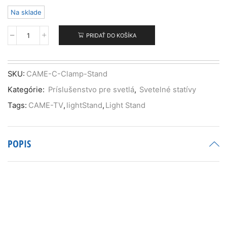
Na sklade
PRIDAŤ DO KOŠÍKA
množstvo
CAME-
TV
Heavy
SKU:
CAME-C-Clamp-Stand
Duty
Kategórie:
Príslušenstvo pre svetlá
,
Svetelné statívy
C
Clamp
Tags:
CAME-TV
,
lightStand
,
Light Stand
light
Stand
POPIS