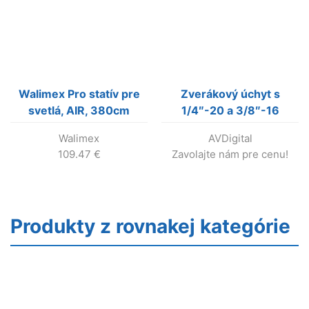
Walimex Pro statív pre
Zverákový úchyt s
svetlá, AIR, 380cm
1/4″-20 a 3/8″-16
závitmi, 50 mm
Walimex
AVDigital
109.47
€
Zavolajte nám pre cenu!
Produkty z rovnakej kategórie