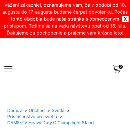
Vážení zákazníci, oznamujeme vám, že v období od 10.
augusta do 17. augusta budeme čerpať dovolenku. Počas
tohto obdobia bude naša stránka s obmedzeným
X
prístupom. Tešíme sa na vašu návštevu opäť od 16. júla.
Ďakujeme za pochopenie a prajeme vám krásne leto!
0
Domov
Obchod
Svetlá
Príslušenstvo pre svetlá
CAME-TV Heavy Duty C Clamp light Stand