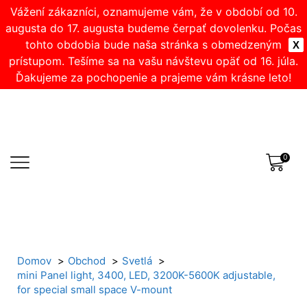
Vážení zákazníci, oznamujeme vám, že v období od 10.
augusta do 17. augusta budeme čerpať dovolenku. Počas
tohto obdobia bude naša stránka s obmedzeným
X
prístupom. Tešíme sa na vašu návštevu opäť od 16. júla.
Ďakujeme za pochopenie a prajeme vám krásne leto!
0
Domov
Obchod
Svetlá
mini Panel light, 3400, LED, 3200K-5600K adjustable,
for special small space V-mount