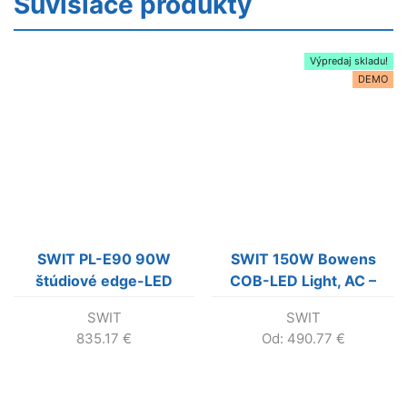
Súvisiace produkty
Výpredaj skladu!
DEMO
SWIT PL-E90 90W
SWIT 150W Bowens
štúdiové edge-LED
COB-LED Light, AC –
panelové svetlo
Spot Light – svetlo s
SWIT
SWIT
DMX ovládaním
835.17
€
Od:
490.77
€