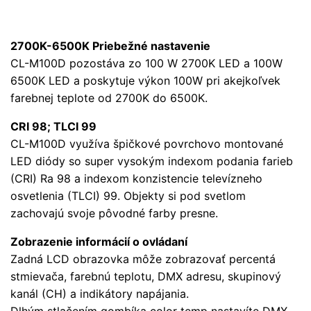
2700K-6500K Priebežné nastavenie
CL-M100D pozostáva zo 100 W 2700K LED a 100W
6500K LED a poskytuje výkon 100W pri akejkoľvek
farebnej teplote od 2700K do 6500K.
CRI 98; TLCI 99
CL-M100D využíva špičkové povrchovo montované
LED diódy so super vysokým indexom podania farieb
(CRI) Ra 98 a indexom konzistencie televízneho
osvetlenia (TLCI) 99. Objekty si pod svetlom
zachovajú svoje pôvodné farby presne.
Zobrazenie informácií o ovládaní
Zadná LCD obrazovka môže zobrazovať percentá
stmievača, farebnú teplotu, DMX adresu, skupinový
kanál (CH) a indikátory napájania.