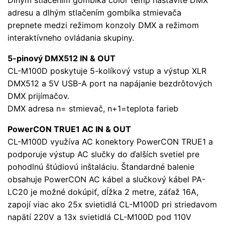
Dlhým stlačením gombíka color temp nastavíte DMX
adresu a dlhým stlačením gombíka stmievača
prepnete medzi režimom konzoly DMX a režimom
interaktívneho ovládania skupiny.
5-pinový DMX512 IN & OUT
CL-M100D poskytuje 5-kolíkový vstup a výstup XLR
DMX512 a 5V USB-A port na napájanie bezdrôtových
DMX prijímačov.
DMX adresa n= stmievač, n+1=teplota farieb
PowerCON TRUE1 AC IN & OUT
CL-M100D využíva AC konektory PowerCON TRUE1 a
podporuje výstup AC slučky do ďalších svetiel pre
pohodlnú štúdiovú inštaláciu. Štandardné balenie
obsahuje PowerCON AC kábel a slučkový kábel PA-
LC20 je možné dokúpiť, dĺžka 2 metre, záťaž 16A,
zapojí viac ako 25x svietidlá CL-M100D pri striedavom
napätí 220V a 13x svietidlá CL-M100D pod 110V