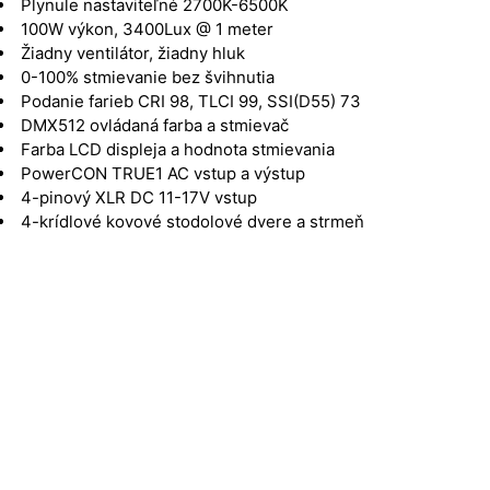
Plynule nastaviteľné 2700K-6500K
100W výkon, 3400Lux @ 1 meter
Žiadny ventilátor, žiadny hluk
0-100% stmievanie bez švihnutia
Podanie farieb CRI 98, TLCI 99, SSI(D55) 73
DMX512 ovládaná farba a stmievač
Farba LCD displeja a hodnota stmievania
PowerCON TRUE1 AC vstup a výstup
4-pinový XLR DC 11-17V vstup
4-krídlové kovové stodolové dvere a strmeň