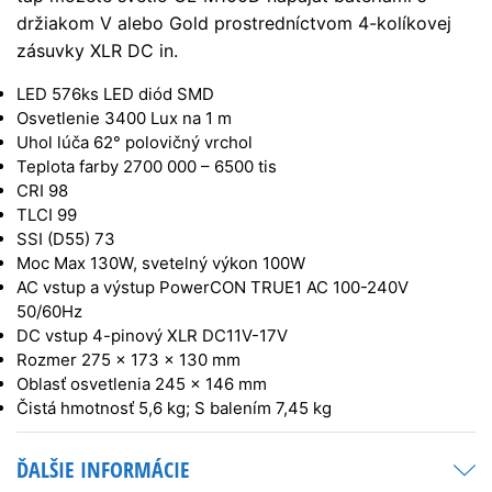
držiakom V alebo Gold prostredníctvom 4-kolíkovej
zásuvky XLR DC in.
LED 576ks LED diód SMD
Osvetlenie 3400 Lux na 1 m
Uhol lúča 62° polovičný vrchol
Teplota farby 2700 000 – 6500 tis
CRI 98
TLCI 99
SSI (D55) 73
Moc Max 130W, svetelný výkon 100W
AC vstup a výstup PowerCON TRUE1 AC 100-240V
50/60Hz
DC vstup 4-pinový XLR DC11V-17V
Rozmer 275 × 173 × 130 mm
Oblasť osvetlenia 245 × 146 mm
Čistá hmotnosť 5,6 kg; S balením 7,45 kg
ĎALŠIE INFORMÁCIE