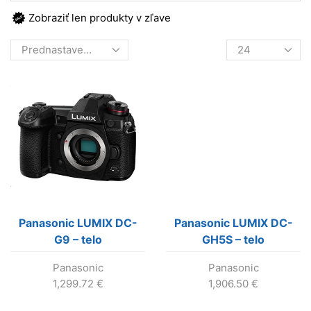
Zobraziť len produkty v zľave
Products
per
page
Panasonic LUMIX DC-
Panasonic LUMIX DC-
G9 – telo
GH5S – telo
Panasonic
Panasonic
1,299.72
€
1,906.50
€