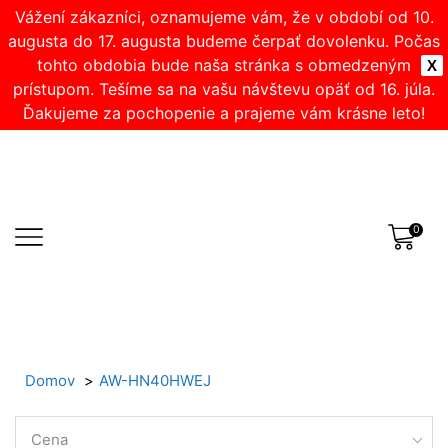
Vážení zákazníci, oznamujeme vám, že v období od 10.
augusta do 17. augusta budeme čerpať dovolenku. Počas
tohto obdobia bude naša stránka s obmedzeným
X
prístupom. Tešíme sa na vašu návštevu opäť od 16. júla.
Ďakujeme za pochopenie a prajeme vám krásne leto!
0
Domov
AW-HN40HWEJ
Cena