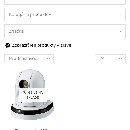
Kategórie produktov
Značka
Zobraziť len produkty v zľave
Products
per
page
NIE JE NA
SKLADE