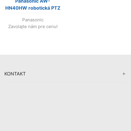
Panasonic AW-
HN40HW robotická PTZ
kamera (biela) (Výroba
Panasonic
skončila!)
Zavolajte nám pre cenu!
KONTAKT