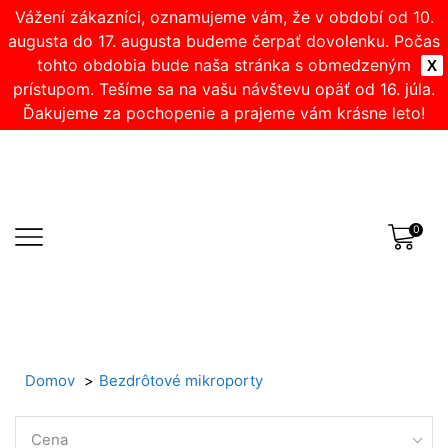
Vážení zákazníci, oznamujeme vám, že v období od 10.
augusta do 17. augusta budeme čerpať dovolenku. Počas
tohto obdobia bude naša stránka s obmedzeným
X
prístupom. Tešíme sa na vašu návštevu opäť od 16. júla.
Ďakujeme za pochopenie a prajeme vám krásne leto!
0
Domov
Bezdrôtové mikroporty
Cena