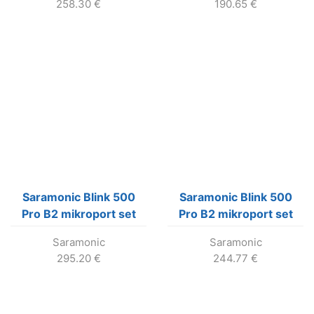
258.30
€
190.65
€
Saramonic Blink 500
Saramonic Blink 500
Pro B2 mikroport set
Pro B2 mikroport set
2TX / 1RX (biely)
2TX / 1RX (čierny)
Saramonic
Saramonic
295.20
€
244.77
€