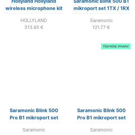
Hollyland Hollyland
Saramonic Blink 500 B1
wireless microphone kit
mikroport set 1TX / 1RX
HOLLYLAND
Saramonic
313.65
€
121.77
€
Výpredaj skladu!
Saramonic Blink 500
Saramonic Blink 500
Pro B1 mikroport set
Pro B1 mikroport set
1TX / 1RX (biely)
1TX / 1RX (čierny)
Saramonic
Saramonic