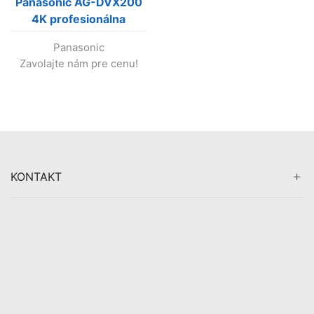
Panasonic AG-DVX200
4K profesionálna
cinema kamera s V-Log
Panasonic
L, (výroba ukončená !!!)
Zavolajte nám pre cenu!
KONTAKT