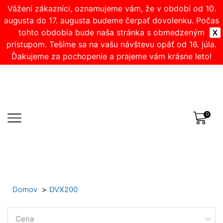
Vážení zákazníci, oznamujeme vám, že v období od 10.
augusta do 17. augusta budeme čerpať dovolenku. Počas
tohto obdobia bude naša stránka s obmedzeným
X
prístupom. Tešíme sa na vašu návštevu opäť od 16. júla.
Ďakujeme za pochopenie a prajeme vám krásne leto!
0
Domov
DVX200
Cena