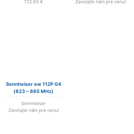
722.63
€
Zavolajte nám pre cenu!
mikrofónom
(nevyrába sa !)
Sennheiser ew 112P G4
(823 – 865 MHz)
bezdrôtový set s
Sennheiser
klopovým mikrof.
Zavolajte nám pre cenu!
(nevyrába sa !)