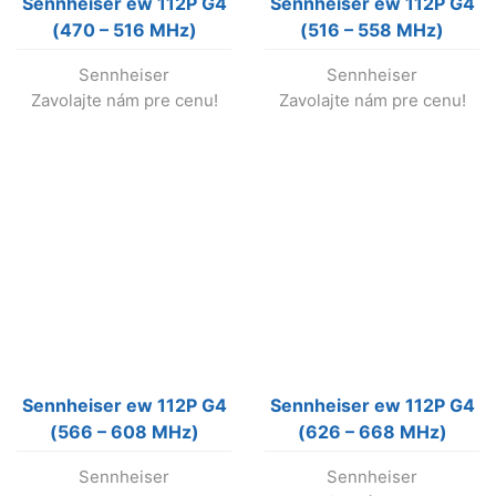
Sennheiser ew 112P G4
Sennheiser ew 112P G4
(470 – 516 MHz)
(516 – 558 MHz)
bezdrôtový set s
bezdrôtový mikrofónny
Sennheiser
Sennheiser
klopovým mikrof.
set (nevyrába sa !)
Zavolajte nám pre cenu!
Zavolajte nám pre cenu!
(nevyrába sa !)
Sennheiser ew 112P G4
Sennheiser ew 112P G4
(566 – 608 MHz)
(626 – 668 MHz)
bezdrôtový mikrofónny
bezdrôtový set s
Sennheiser
Sennheiser
set s klopovým
klopovým mikrof.