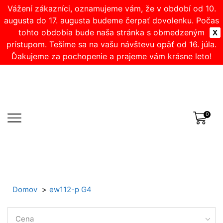
Vážení zákazníci, oznamujeme vám, že v období od 10.
augusta do 17. augusta budeme čerpať dovolenku. Počas
tohto obdobia bude naša stránka s obmedzeným
X
prístupom. Tešíme sa na vašu návštevu opäť od 16. júla.
Ďakujeme za pochopenie a prajeme vám krásne leto!
0
Domov
ew112-p G4
Cena