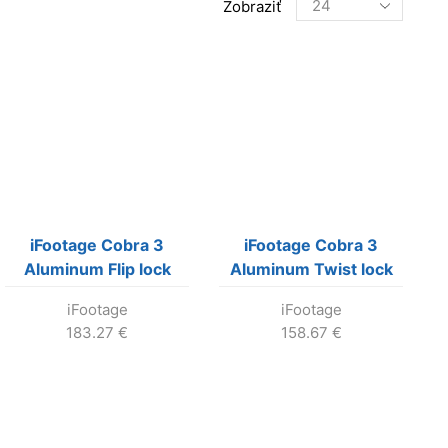
Products
Zobraziť
per
page
iFootage Cobra 3
iFootage Cobra 3
Aluminum Flip lock
Aluminum Twist lock
Monopod CB3 A180F
Monopod CB3 A180T
iFootage
iFootage
183.27
€
158.67
€