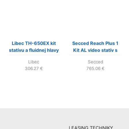
Libec TH-650EX kit
Secced Reach Plus 1
statívu a fluidnej hlavy
Kit AL video statív s
so stredovou
fluidnou hlavou
Libec
Secced
rozperou
306.27
€
765.06
€
LEASING TECHNIKY