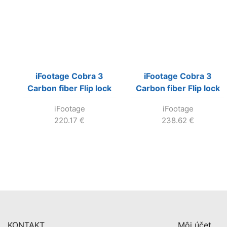
iFootage Cobra 3
iFootage Cobra 3
Carbon fiber Flip lock
Carbon fiber Flip lock
Monopod CB3 C180F
Pedal Monopod CB3
iFootage
iFootage
C180F-P
220.17
€
238.62
€
KONTAKT
Môj účet