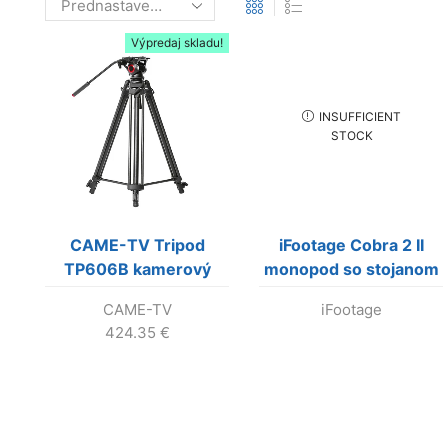
Výpredaj skladu!
INSUFFICIENT
STOCK
CAME-TV Tripod
iFootage Cobra 2 II
TP606B kamerový
monopod so stojanom
statív s fluidnou hlavou
(C180) včítane hlavy
CAME-TV
iFootage
Komodo K5 (Výroba
424.35
€
skočila!)