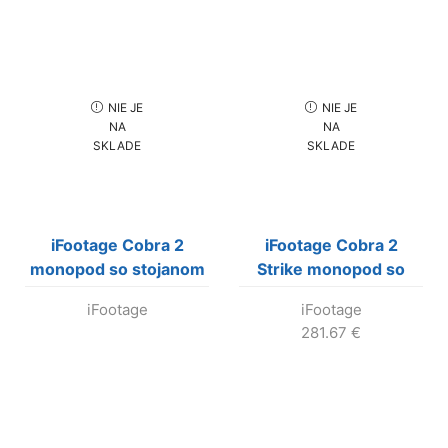
NIE JE
NIE JE
NA
NA
SKLADE
SKLADE
iFootage Cobra 2
iFootage Cobra 2
monopod so stojanom
Strike monopod so
(A180) včítane hlavy
stojanom včítane hlavy
iFootage
iFootage
Komodo K5 (Výroba
Komodo K5 (Výroba
281.67
€
skončila !)
skončila !)