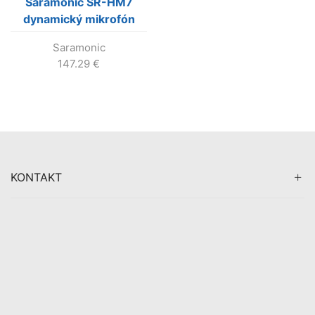
Saramonic SR-HM7
dynamický mikrofón
(handka) s XLR
Saramonic
147.29
€
KONTAKT