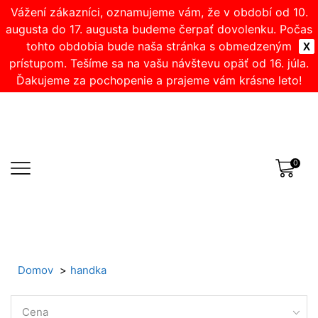
Vážení zákazníci, oznamujeme vám, že v období od 10.
augusta do 17. augusta budeme čerpať dovolenku. Počas
tohto obdobia bude naša stránka s obmedzeným
X
prístupom. Tešíme sa na vašu návštevu opäť od 16. júla.
Ďakujeme za pochopenie a prajeme vám krásne leto!
0
Domov
handka
Cena