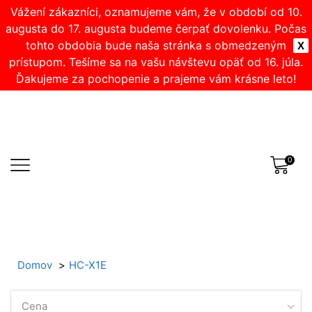
Vážení zákazníci, oznamujeme vám, že v období od 10.
augusta do 17. augusta budeme čerpať dovolenku. Počas
tohto obdobia bude naša stránka s obmedzeným
X
prístupom. Tešíme sa na vašu návštevu opäť od 16. júla.
Ďakujeme za pochopenie a prajeme vám krásne leto!
0
Domov
HC-X1E
Cena