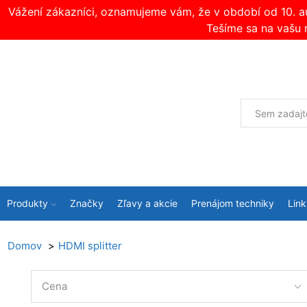
Vážení zákazníci, oznamujeme vám, že v období od 10. 
Tešíme sa na vašu 
Produkty
Značky
Zľavy a akcie
Prenájom techniky
Link
Domov
HDMI splitter
Cena