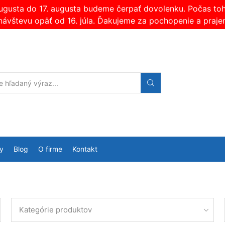
augusta do 17. augusta budeme čerpať dovolenku. Počas t
návštevu opäť od 16. júla. Ďakujeme za pochopenie a praje
Search
input
y
Blog
O firme
Kontakt
Kategórie produktov