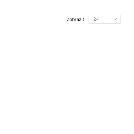
Products
Zobraziť
per
page