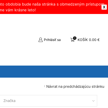
ohto obdobia bude naša stránka s obmedzeným prístupom.
X
me vám krásne leto!
0
Prihlásiť sa
KOŠÍK
0.00
€
Návrat na predchádzajúcu stránku
Značka