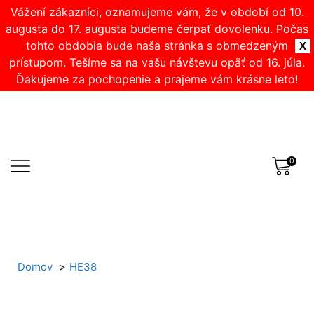
Vážení zákazníci, oznamujeme vám, že v období od 10.
augusta do 17. augusta budeme čerpať dovolenku. Počas
tohto obdobia bude naša stránka s obmedzeným
X
prístupom. Tešíme sa na vašu návštevu opäť od 16. júla.
Ďakujeme za pochopenie a prajeme vám krásne leto!
0
Domov
HE38