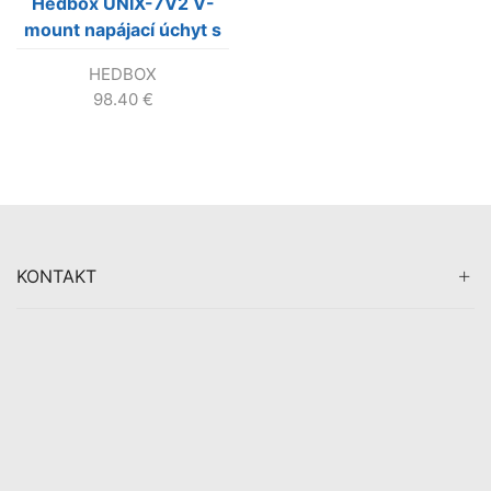
Hedbox UNIX-7V2 V-
mount napájací úchyt s
otvoreným káblom 7,2V
HEDBOX
(regulovaný)
98.40
€
KONTAKT