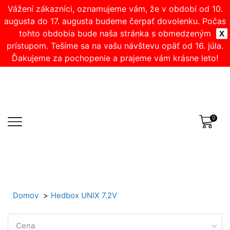
Vážení zákazníci, oznamujeme vám, že v období od 10.
augusta do 17. augusta budeme čerpať dovolenku. Počas
tohto obdobia bude naša stránka s obmedzeným
X
prístupom. Tešíme sa na vašu návštevu opäť od 16. júla.
Ďakujeme za pochopenie a prajeme vám krásne leto!
0
Domov
Hedbox UNIX 7.2V
Cena