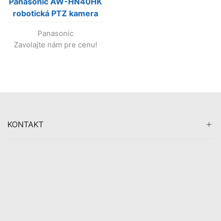
Panasonic AW-HN40HK
robotická PTZ kamera
(čierna) (Výroba
Panasonic
skončila!)
Zavolajte nám pre cenu!
KONTAKT