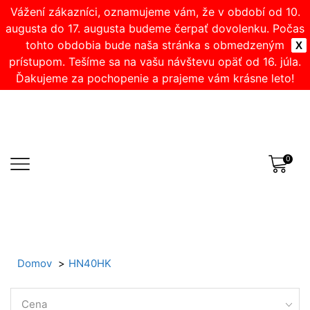
Vážení zákazníci, oznamujeme vám, že v období od 10.
augusta do 17. augusta budeme čerpať dovolenku. Počas
tohto obdobia bude naša stránka s obmedzeným
X
prístupom. Tešíme sa na vašu návštevu opäť od 16. júla.
Ďakujeme za pochopenie a prajeme vám krásne leto!
0
Domov
HN40HK
Cena