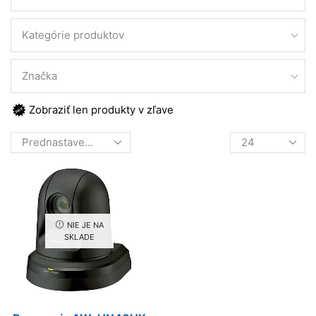
Kategórie produktov
Značka
Zobraziť len produkty v zľave
Products
per
page
NIE JE NA
SKLADE