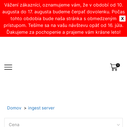
Vážení zákazníci, oznamujeme vám, že v období od 10.
augusta do 17. augusta budeme čerpať dovolenku. Počas
tohto obdobia bude naša stránka s obmedzeným
X
prístupom. Tešíme sa na vašu návštevu opäť od 16. júla.
Ďakujeme za pochopenie a prajeme vám krásne leto!
0
Domov
ingest server
Cena