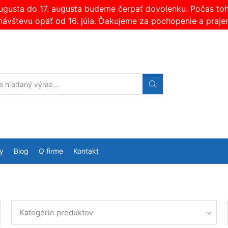
augusta do 17. augusta budeme čerpať dovolenku. Počas t
návštevu opäť od 16. júla. Ďakujeme za pochopenie a praje
Search
input
y
Blog
O firme
Kontakt
Kategórie produktov