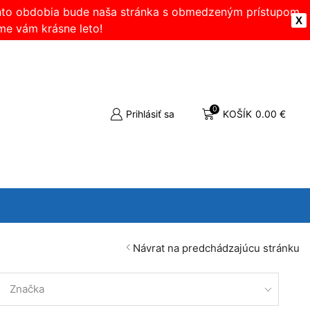
ohto obdobia bude naša stránka s obmedzeným prístupom.
X
me vám krásne leto!
0
Prihlásiť sa
KOŠÍK
0.00
€
Návrat na predchádzajúcu stránku
Značka