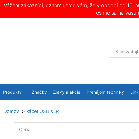
Vážení zákazníci, oznamujeme vám, že v období od 10. 
Tešíme sa na vašu 
Produkty
Značky
Zľavy a akcie
Prenájom techniky
Link
Domov
kábel USB XLR
Cena