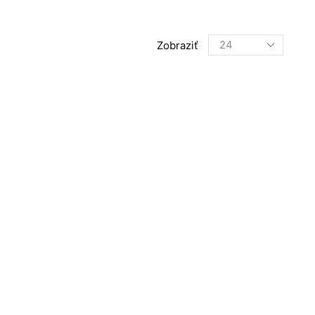
Products
Zobraziť
per
page